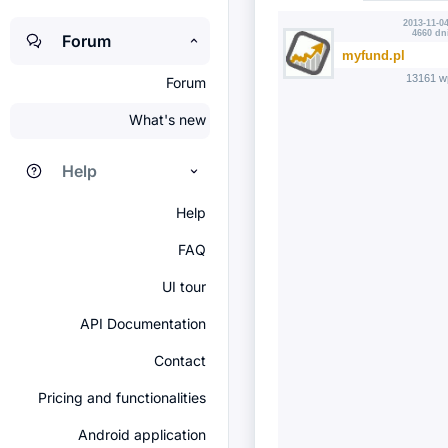
2013-11-04
4660 dn
Forum
myfund.pl
13161 w
Forum
What's new
Help
Help
FAQ
UI tour
API Documentation
Contact
Pricing and functionalities
Android application