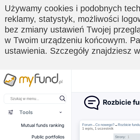
Używamy cookies i podobnych techno
reklamy, statystyk, możliwości logo
bez zmiany ustawień Twojej przegl
w Twoim urządzeniu końcowym. Pam
ustawienia. Szczegóły znajdziesz 
Rozbicie f
Tools
Mutual funds ranking
Forum
Co nowego?
→
Rozbicie fund
→
1 wpis, 1 uczestnik
Public portfolios
Strony:
1