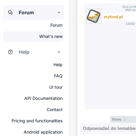
2013-12-09
4626 dn
Forum
myfund.pl
13162 
Forum
What's new
Help
Help
FAQ
UI tour
API Documentation
Contact
Strony:
1
Pricing and functionalities
Odpowiadać do tematów 
Android application