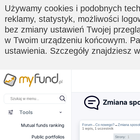
Używamy cookies i podobnych techno
reklamy, statystyk, możliwości logo
bez zmiany ustawień Twojej przegl
w Twoim urządzeniu końcowym. Pam
ustawienia. Szczegóły znajdziesz 
Zmiana spo
Tools
Mutual funds ranking
Forum
Co nowego?
→
Zmiana sposob
→
1 wpis, 1 uczestnik
Public portfolios
Strony:
1