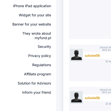
iPhone iPad application
Widget for your site
Banner for your website
They wrote about
myfund.pl
Security
2014-01-30
4572 dn
Privacy policy
szkielet56
11 w
Regulations
Affiliate program
Solution for Advisors
2014-01-31
Inform your friend
4571 dn
szkielet56
11 w