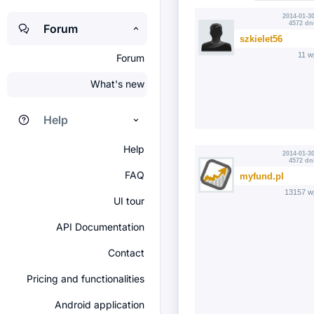
2014-01-30
4572 dn
Forum
szkielet56
11 w
Forum
What's new
Help
Help
2014-01-30
4572 dn
FAQ
myfund.pl
13157 w
UI tour
API Documentation
Contact
Pricing and functionalities
Android application