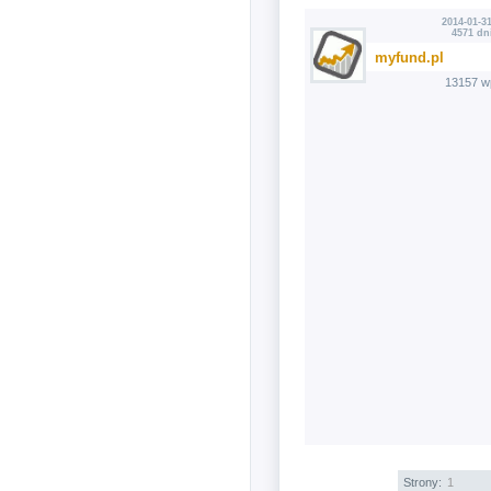
2014-01-31
4571 dn
myfund.pl
13157 w
Strony:
1