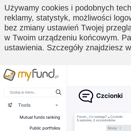
Używamy cookies i podobnych techno
reklamy, statystyk, możliwości logo
bez zmiany ustawień Twojej przegl
w Twoim urządzeniu końcowym. Pam
ustawienia. Szczegóły znajdziesz 
Czcionki
Tools
Mutual funds ranking
Forum
Co nowego?
→
Czcionki
→
5 wpisów, 2 uczestników
Public portfolios
Strony:
1