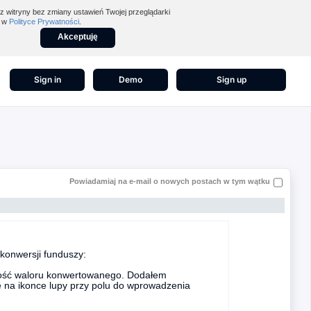
z witryny bez zmiany ustawień Twojej przeglądarki
z w
Polityce Prywatności
.
Akceptuję
Sign in
Demo
Sign up
Powiadamiaj na e-mail o nowych postach w tym wątku
konwersji funduszy:
ilość waloru konwertowanego. Dodałem
ie na ikonce lupy przy polu do wprowadzenia