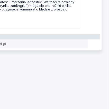
rtość umorzenia jednostek. Wartości te powinny
yniku zaokrągleń) mogą się one różnić o kilka
to otrzymacie komunikat o błędzie z prośbą o
d.pl