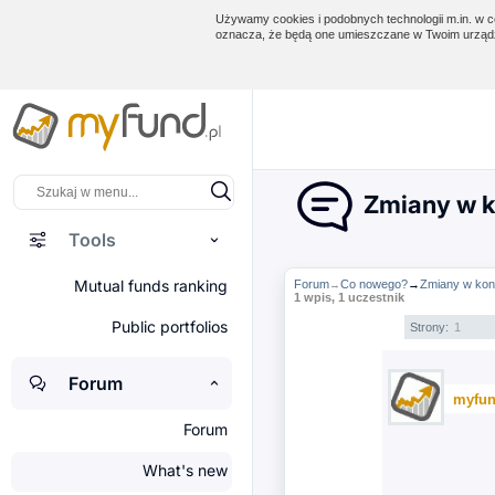
Używamy cookies i podobnych technologii m.in. w ce
oznacza, że będą one umieszczane w Twoim urządz
Zmiany w k
Tools
Mutual funds ranking
Forum
Co nowego?
→
Zmiany w kon
→
1 wpis, 1 uczestnik
Public portfolios
Strony:
1
Forum
myfun
Forum
What's new