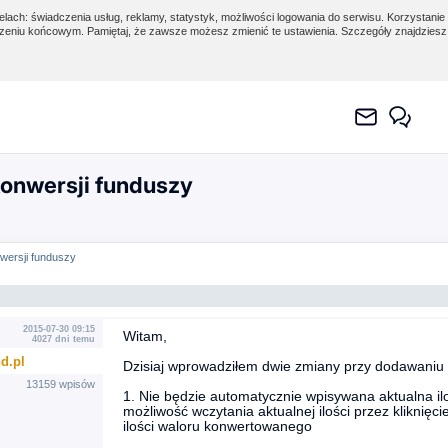
lach: świadczenia usług, reklamy, statystyk, możliwości logowania do serwisu. Korzystanie 
eniu końcowym. Pamiętaj, że zawsze możesz zmienić te ustawienia. Szczegóły znajdzies
onwersji funduszy
wersji funduszy
2015-07-30 09:15
Witam,
4027 dni temu
d.pl
Dzisiaj wprowadziłem dwie zmiany przy dodawaniu 
13159 wpisów
1. Nie będzie automatycznie wpisywana aktualna 
możliwość wczytania aktualnej ilości przez kliknięc
ilości waloru konwertowanego