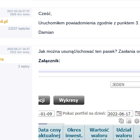
2017-03-18 07:57
Cześć,
3429 dni temu
d.pl
Uruchomiłem powiadomienia zgodnie z punktem 3.
13157 wpisów
Damian
2022-06-17 16:27
Jak można usunąć/schować ten pasek? Zasłania os
1512 dni temu
ns
Załącznik:
2 wpisy