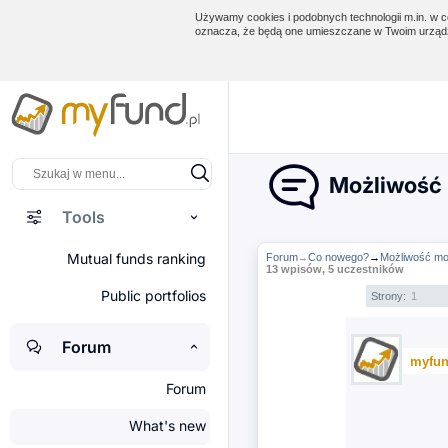
Używamy cookies i podobnych technologii m.in. w ce
oznacza, że będą one umieszczane w Twoim urządz
Możliwość 
Tools
Mutual funds ranking
Forum
Co nowego?
→
Możliwość mod
→
13 wpisów, 5 uczestników
Public portfolios
Strony:
1
Forum
myfun
Forum
What's new