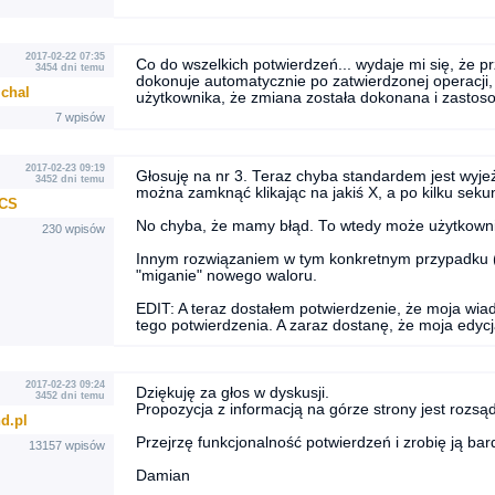
2017-02-22 07:35
Co do wszelkich potwierdzeń... wydaje mi się, że p
3454 dni temu
dokonuje automatycznie po zatwierdzonej operacji,
chal
użytkownika, że zmiana została dokonana i zastoso
7 wpisów
2017-02-23 09:19
Głosuję na nr 3. Teraz chyba standardem jest wyje
3452 dni temu
można zamknąć klikając na jakiś X, a po kilku sek
MCS
No chyba, że mamy błąd. To wtedy może użytkownik
230 wpisów
Innym rozwiązaniem w tym konkretnym przypadku (d
"miganie" nowego waloru.
EDIT: A teraz dostałem potwierdzenie, że moja wia
tego potwierdzenia. A zaraz dostanę, że moja edycj
2017-02-23 09:24
Dziękuję za głos w dyskusji.
3452 dni temu
Propozycja z informacją na górze strony jest roz
d.pl
Przejrzę funkcjonalność potwierdzeń i zrobię ją ba
13157 wpisów
Damian