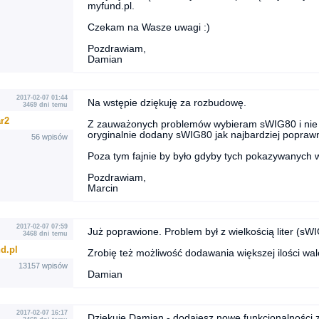
myfund.pl.
Czekam na Wasze uwagi :)
Pozdrawiam,
Damian
2017-02-07 01:44
Na wstępie dziękuję za rozbudowę.
3469 dni temu
r2
Z zauważonych problemów wybieram sWIG80 i nie 
oryginalnie dodany sWIG80 jak najbardziej popraw
56 wpisów
Poza tym fajnie by było gdyby tych pokazywanych wa
Pozdrawiam,
Marcin
2017-02-07 07:59
Już poprawione. Problem był z wielkością liter (sW
3468 dni temu
d.pl
Zrobię też możliwość dodawania większej ilości wal
13157 wpisów
Damian
2017-02-07 16:17
Dziękuję Damian - dodajesz nowe funkcjonalności z