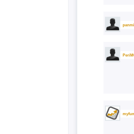
panmi
Peri
myfun