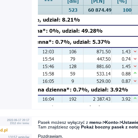
2022-06-17 20:17
Pasek możesz wyłączyć z
menu->Konto->Ustawie
1512 dni temu
Tam znajdziesz opcję
Pokaż boczny pasek z not
d.pl
Pozdrawiam,
13157 wpisów