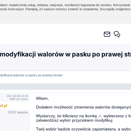
lach: świadczenia usług, reklamy, statystyk, możliwości logowania do serwisu. Korzystanie 
eniu końcowym. Pamiętaj, że zawsze możesz zmienić te ustawienia. Szczegóły znajdzies
modyfikacji walorów w pasku po prawej st
yfikacji walorów w pasku po prawej stronie
2017-02-06 19:30
Witam,
3469 dni temu
d.pl
Dodałem możliwość zmienienia walorów dostępnych
13157 wpisów
Wystarczy, że klikniesz na ikonkę
, wybierzesz z l
zatwierdzisz wybór przyciskiem modyfikuj.
Twój wybór będzie oczywiście zapamiętany, a wybra