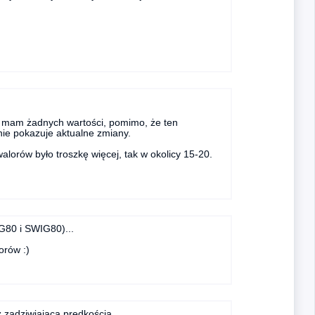
mam żadnych wartości, pomimo, że ten
nie pokazuje aktualne zmiany.
lorów było troszkę więcej, tak w okolicy 15-20.
IG80 i SWIG80)...
orów :)
 zadziwiającą prędkością.