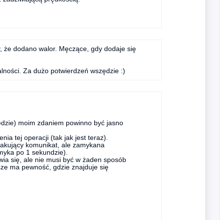
, że dodano walor. Męczące, gdy dodaje się
alności. Za dużo potwierdzeń wszędzie :)
zędzie) moim zdaniem powinno być jasno
a tej operacji (tak jak jest teraz).
kakujący komunikat, ale zamykana
myka po 1 sekundzie).
wia się, ale nie musi być w żaden sposób
sze ma pewność, gdzie znajduje się