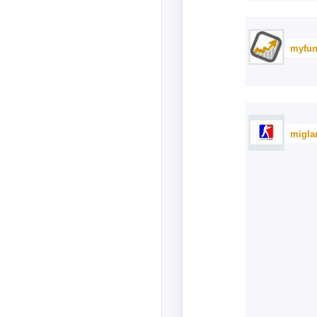
myfun
migla