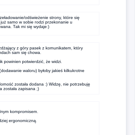
rzeładowanie/odświeżenie strony, które się
 już samo w sobie rodzi przekonanie u
wana. Tak mi się wydaje:)
żdżający z góry pasek z komunikatem, który
undach sam się chowa.
 powinien potwierdzić, że widzi.
odawanie waloru) byłoby jakieś kilkukrotne
domość została dodana :) Widzę, nie potrzebuję
a została zapisana ;)
sądnym kompromisem.
rdziej ergonomiczną.