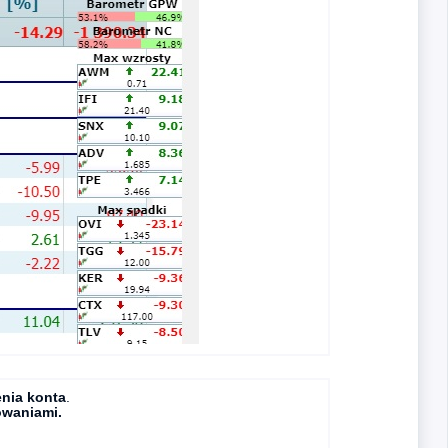
nia konta
.
owaniami.