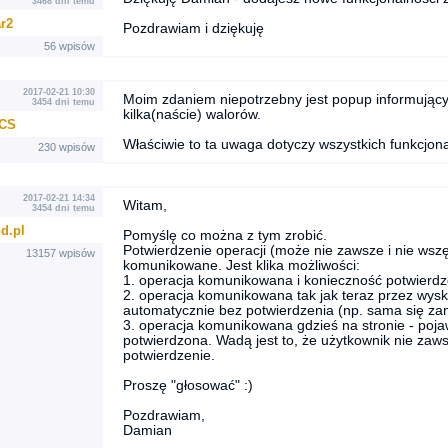
3468 dni temu
r2
Pozdrawiam i dziękuję
56 wpisów
2017-02-21 10:30
Moim zdaniem niepotrzebny jest popup informujący
3454 dni temu
kilka(naście) walorów.
MCS
Właściwie to ta uwaga dotyczy wszystkich funkcjon
230 wpisów
2017-02-21 14:34
Witam,
3454 dni temu
d.pl
Pomyślę co można z tym zrobić.
Potwierdzenie operacji (może nie zawsze i nie ws
13157 wpisów
komunikowane. Jest klika możliwości:
1. operacja komunikowana i konieczność potwierdzeni
2. operacja komunikowana tak jak teraz przez wys
automatycznie bez potwierdzenia (np. sama się za
3. operacja komunikowana gdzieś na stronie - poja
potwierdzona. Wadą jest to, że użytkownik nie zaw
potwierdzenie.
Proszę "głosować" :)
Pozdrawiam,
Damian