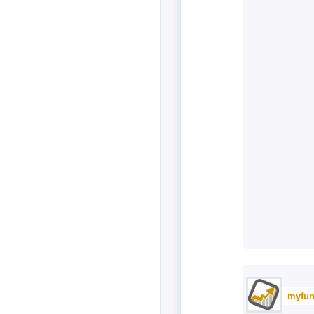
myfun