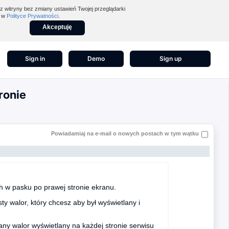
z witryny bez zmiany ustawień Twojej przeglądarki
z w
Polityce Prywatności
.
Akceptuję
Sign in
Demo
Sign up
ronie
Powiadamiaj na e-mail o nowych postach w tym wątku
 w pasku po prawej stronie ekranu.
isty walor, który chcesz aby był wyświetlany i
ny walor wyświetlany na każdej stronie serwisu