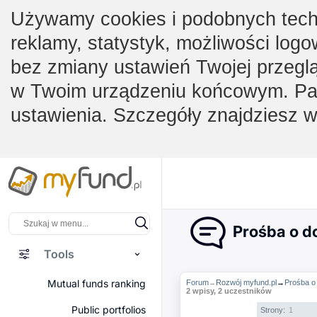
Używamy cookies i podobnych techno
reklamy, statystyk, możliwości logo
bez zmiany ustawień Twojej przegl
w Twoim urządzeniu końcowym. Pam
ustawienia. Szczegóły znajdziesz 
Prośba o do
Tools
Mutual funds ranking
Forum
Rozwój myfund.pl
→
Prośba o 
→
2 wpisy, 2 uczestników
Public portfolios
Strony:
1