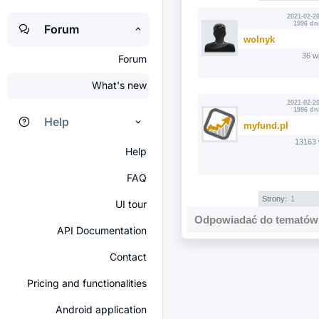
2021-02-20
1996 dn
Forum
wolnyk
36 w
Forum
What's new
2021-02-20
1996 dn
Help
myfund.pl
13163 
Help
FAQ
Strony:
1
UI tour
Odpowiadać do tematów 
API Documentation
Contact
Pricing and functionalities
Android application