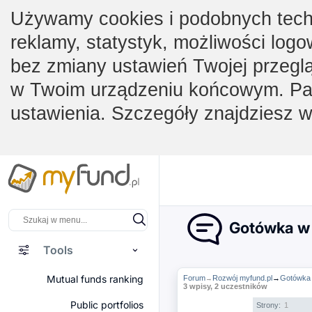
Używamy cookies i podobnych techno
reklamy, statystyk, możliwości logo
bez zmiany ustawień Twojej przegl
w Twoim urządzeniu końcowym. Pam
ustawienia. Szczegóły znajdziesz 
Gotówka w 
Tools
Mutual funds ranking
Forum
Rozwój myfund.pl
→
Gotówka 
→
3 wpisy, 2 uczestników
Public portfolios
Strony:
1