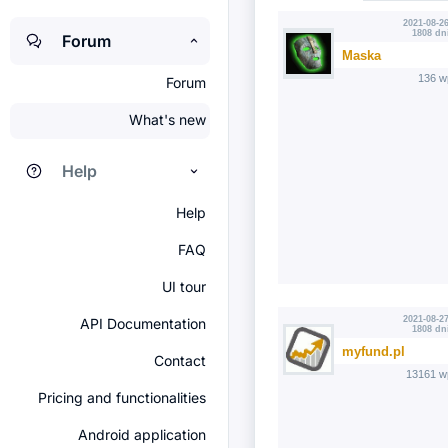
2021-08-26
1808 dn
Forum
Maska
136 w
Forum
What's new
Help
Help
FAQ
UI tour
2021-08-27
API Documentation
1808 dn
myfund.pl
Contact
13161 w
Pricing and functionalities
Android application