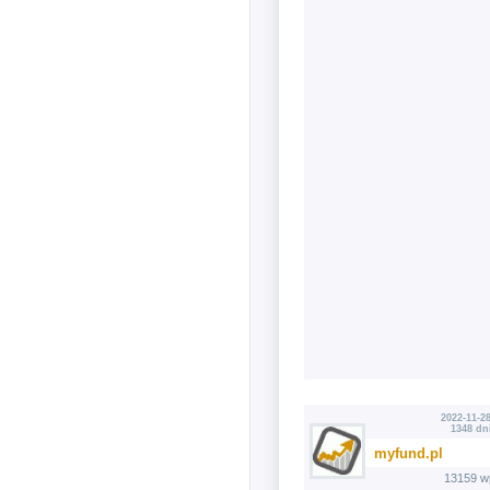
2022-11-28
1348 dn
myfund.pl
13159 w