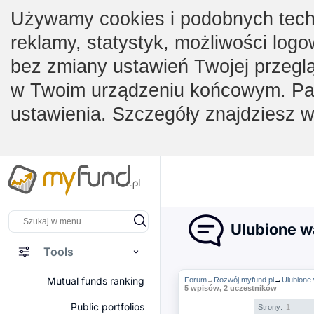
Używamy cookies i podobnych techno
reklamy, statystyk, możliwości logo
bez zmiany ustawień Twojej przegl
w Twoim urządzeniu końcowym. Pam
ustawienia. Szczegóły znajdziesz 
Ulubione w
Tools
Mutual funds ranking
Forum
Rozwój myfund.pl
→
Ulubione
→
5 wpisów, 2 uczestników
Public portfolios
Strony:
1