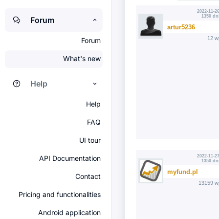
2022-11-26
1350 dn
Forum
artur5236
12 w
Forum
What's new
Help
Help
FAQ
UI tour
2022-11-27
API Documentation
1350 dn
myfund.pl
Contact
13159 w
Pricing and functionalities
Android application