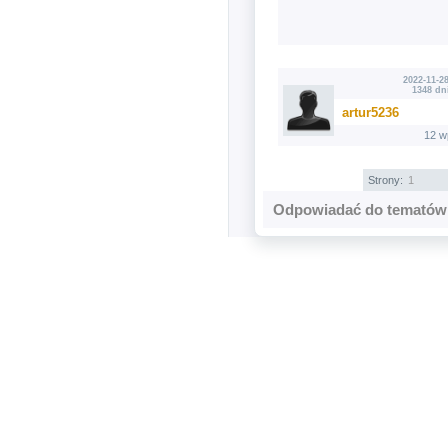
2022-11-28
1348 dn
artur5236
12 w
Strony:
1
Odpowiadać do tematów 