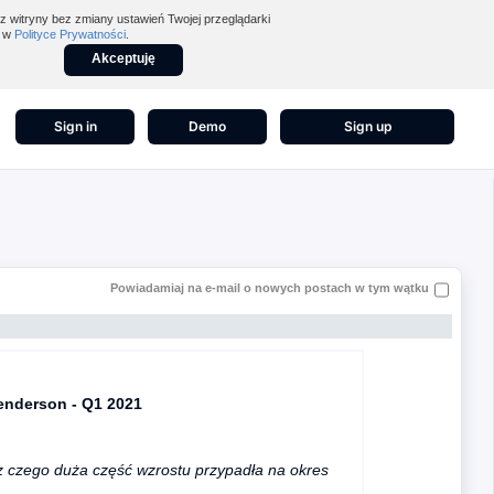
z witryny bez zmiany ustawień Twojej przeglądarki
z w
Polityce Prywatności
.
Akceptuję
Sign in
Demo
Sign up
Powiadamiaj na e-mail o nowych postach w tym wątku
enderson - Q1 2021
z czego duża część wzrostu przypadła na okres