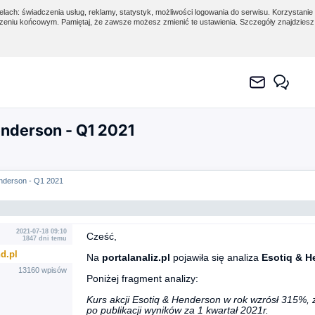
lach: świadczenia usług, reklamy, statystyk, możliwości logowania do serwisu. Korzystanie 
eniu końcowym. Pamiętaj, że zawsze możesz zmienić te ustawienia. Szczegóły znajdzies
nderson - Q1 2021
nderson - Q1 2021
2021-07-18 09:10
Cześć,
1847 dni temu
d.pl
Na
portalanaliz.pl
pojawiła się analiza
Esotiq & H
13160 wpisów
Poniżej fragment analizy:
Kurs akcji Esotiq & Henderson w rok wzrósł 315%, 
po publikacji wyników za 1 kwartał 2021r.