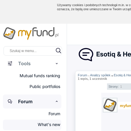
Używamy cookies i podobnych technologii m.in. w ce
oznacza, że będą one umieszczane w Twoim urządz
Esotiq & He
Tools
Mutual funds ranking
Forum
Analizy spółek
→
Esotiq & He
→
1 wpis, 1 uczestnik
Public portfolios
Strony:
1
Forum
myfun
Forum
What's new