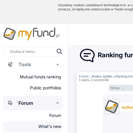
Używamy cookies i podobnych technologii m.in. w ce
oznacza, że będą one umieszczane w Twoim urządz
Ranking fu
Tools
Mutual funds ranking
Forum
Analizy spółek
→
Ranking fu
→
1 wpis, 1 uczestnik
Public portfolios
Strony:
1
Forum
myfun
Forum
What's new