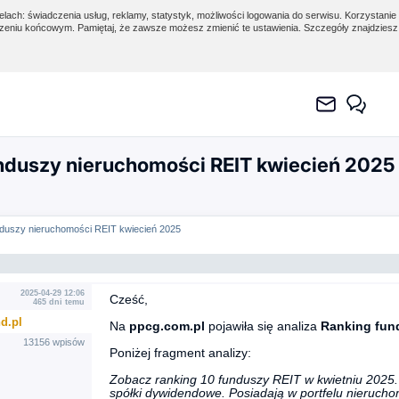
lach: świadczenia usług, reklamy, statystyk, możliwości logowania do serwisu. Korzystanie 
eniu końcowym. Pamiętaj, że zawsze możesz zmienić te ustawienia. Szczegóły znajdzies
nduszy nieruchomości REIT kwiecień 2025
nduszy nieruchomości REIT kwiecień 2025
2025-04-29 12:06
Cześć,
465 dni temu
d.pl
Na
ppcg.com.pl
pojawiła się analiza
Ranking fun
13156 wpisów
Poniżej fragment analizy:
Zobacz ranking 10 funduszy REIT w kwietniu 2025
spółki dywidendowe. Posiadają w portfelu nierucho