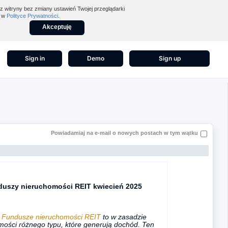
z witryny bez zmiany ustawień Twojej przeglądarki
z w
Polityce Prywatności
.
Akceptuję
Sign in
Demo
Sign up
Powiadamiaj na e-mail o nowych postach w tym wątku
duszy nieruchomości REIT kwiecień 2025
.
Fundusze nieruchomości REIT
to w zasadzie
mości różnego typu, które generują dochód. Ten