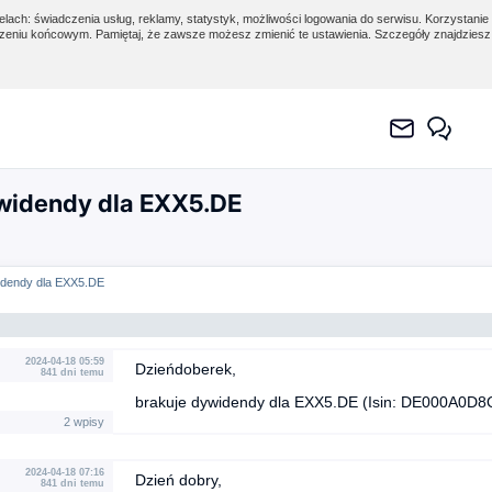
lach: świadczenia usług, reklamy, statystyk, możliwości logowania do serwisu. Korzystanie 
eniu końcowym. Pamiętaj, że zawsze możesz zmienić te ustawienia. Szczegóły znajdzies
widendy dla EXX5.DE
idendy dla EXX5.DE
2024-04-18 05:59
Dzieńdoberek,
841 dni temu
brakuje dywidendy dla EXX5.DE (Isin: DE000A0D8
2 wpisy
2024-04-18 07:16
Dzień dobry,
841 dni temu