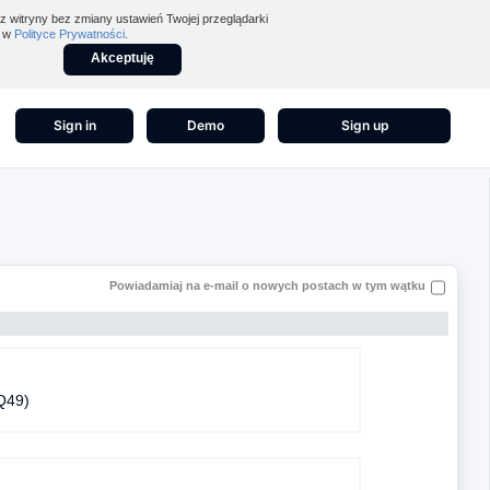
z witryny bez zmiany ustawień Twojej przeglądarki
z w
Polityce Prywatności
.
Akceptuję
Sign in
Demo
Sign up
Powiadamiaj na e-mail o nowych postach w tym wątku
Q49)