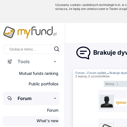
Używamy cookies i podobnych technologii m.in. w ce
oznacza, że będą one umieszczane w Twoim urządz
Brakuje dy
Tools
Mutual funds ranking
Forum
Forum spółek
→
Brakuje dyw
→
2 wpisy, 2 uczestników
Public portfolios
Strony:
1
Forum
tymur
Forum
What's new