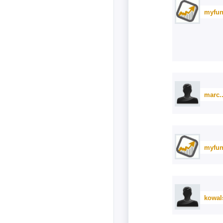
myfun
marc.
myfun
kowal