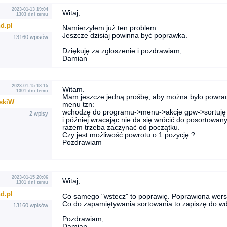
2023-01-13 19:04
Witaj,
1303 dni temu
d.pl
Namierzyłem już ten problem.
Jeszcze dzisiaj powinna być poprawka.
13160 wpisów
Dziękuję za zgłoszenie i pozdrawiam,
Damian
2023-01-15 18:15
Witam.
1301 dni temu
Mam jeszcze jedną prośbę, aby można było powrac
skiW
menu tzn:
wchodzę do programu->menu->akcje gpw->sortuję 
2 wpisy
i później wracając nie da się wrócić do posortowany
razem trzeba zaczynać od początku.
Czy jest możliwość powrotu o 1 pozycję ?
Pozdrawiam
2023-01-15 20:06
Witaj,
1301 dni temu
d.pl
Co samego "wstecz" to poprawię. Poprawiona wersj
Co do zapamiętywania sortowania to zapiszę do wdro
13160 wpisów
Pozdrawiam,
Damian