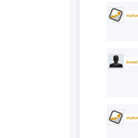
myfun
kowal
myfun