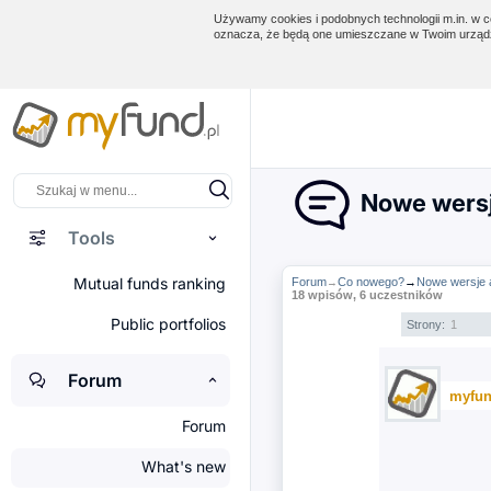
Używamy cookies i podobnych technologii m.in. w ce
oznacza, że będą one umieszczane w Twoim urządz
Nowe wersj
Tools
Mutual funds ranking
Forum
Co nowego?
→
Nowe wersje a
→
18 wpisów, 6 uczestników
Public portfolios
Strony:
1
Forum
myfun
Forum
What's new