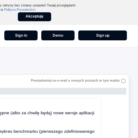
z witryny bez zmiany ustawień Twojej przeglądarki
z w
Polityce Prywatności
.
Akceptuję
Sign in
Demo
Sign up
Powiadamiaj na e-mail o nowych postach w tym wątku
ępne (albo za chwilę będą) nowe wersje aplikacji
ł wykres benchmarku (pierwszego zdefiniowanego