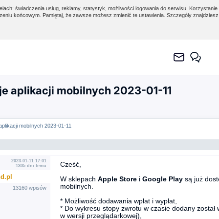
lach: świadczenia usług, reklamy, statystyk, możliwości logowania do serwisu. Korzystanie 
eniu końcowym. Pamiętaj, że zawsze możesz zmienić te ustawienia. Szczegóły znajdzies
e aplikacji mobilnych 2023-01-11
plikacji mobilnych 2023-01-11
2023-01-11 17:01
Cześć,
1305 dni temu
d.pl
W sklepach
Apple Store
i
Google Play
są już dost
mobilnych.
13160 wpisów
* Możliwość dodawania wpłat i wypłat,
* Do wykresu stopy zwrotu w czasie dodany zosta
w wersji przeglądarkowej),