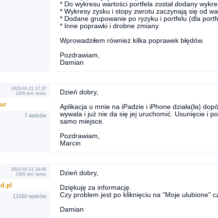
* Do wykresu wartości portfela został dodany wykr
* Wykresy zysku i stopy zwrotu zaczynają się od war
* Dodane grupowanie po ryzyku i portfelu (dla port
* Inne poprawki i drobne zmiany.
Wprowadziłem również kilka poprawek błędów.
Pozdrawiam,
Damian
2023-01-11 17:37
Dzień dobry,
1305 dni temu
ur
Aplikacja u mnie na iPadzie i iPhone działa(ła) dop
wywala i już nie da się jej uruchomić. Usunięcie i 
7 wpisów
samo miejsce.
Pozdrawiam,
Marcin
2023-01-11 18:00
Dzień dobry,
1305 dni temu
d.pl
Dziękuję za informację.
Czy problem jest po kliknięciu na "Moje ulubione" c
13160 wpisów
Damian