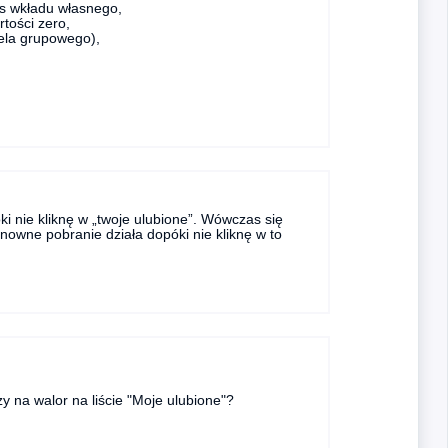
es wkładu własnego,
tości zero,
fela grupowego),
óki nie kliknę w „twoje ulubione”. Wówczas się
ponowne pobranie działa dopóki nie kliknę w to
zy na walor na liście "Moje ulubione"?