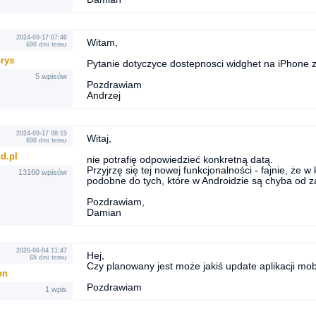
2024-09-17 07:46
Witam,
690 dni temu
rys
Pytanie dotyczyce dostepnosci widghet na iPhone 
5 wpisów
Pozdrawiam
Andrzej
2024-09-17 08:15
Witaj,
690 dni temu
d.pl
nie potrafię odpowiedzieć konkretną datą.
Przyjrzę się tej nowej funkcjonalności - fajnie, że 
13160 wpisów
podobne do tych, które w Androidzie są chyba od z
Pozdrawiam,
Damian
2026-06-04 11:47
Hej,
65 dni temu
Czy planowany jest może jakiś update aplikacji mob
on
Pozdrawiam
1 wpis