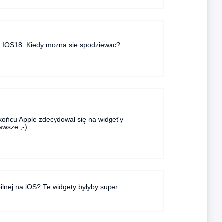
z IOS18. Kiedy mozna sie spodziewac?
w końcu Apple zdecydował się na widget'y
awsze ;-)
ilnej na iOS? Te widgety byłyby super.