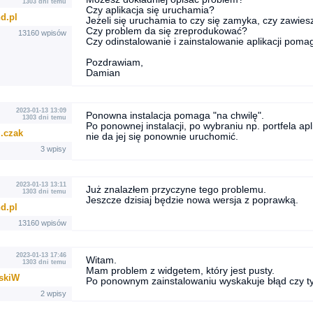
1303 dni temu
Czy aplikacja się uruchamia?
d.pl
Jeżeli się uruchamia to czy się zamyka, czy zawies
Czy problem da się zreprodukować?
13160 wpisów
Czy odinstalowanie i zainstalowanie aplikacji poma
Pozdrawiam,
Damian
2023-01-13 13:09
Ponowna instalacja pomaga "na chwilę".
1303 dni temu
Po ponownej instalacji, po wybraniu np. portfela apl
..czak
nie da jej się ponownie uruchomić.
3 wpisy
2023-01-13 13:11
Już znalazłem przyczyne tego problemu.
1303 dni temu
Jeszcze dzisiaj będzie nowa wersja z poprawką.
d.pl
13160 wpisów
2023-01-13 17:46
Witam.
1303 dni temu
Mam problem z widgetem, który jest pusty.
skiW
Po ponownym zainstalowaniu wyskakuje błąd czy ty
2 wpisy