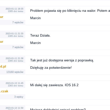
2023-01-11 18:35
Problem pojawia się po kliknięciu na walor. Potem 
1305 dni temu
ur
Marcin
7 wpisów
2023-01-11 21:35
Teraz Działa.
1305 dni temu
ur
Marcin
7 wpisów
2023-01-11 21:38
Tak jest już dostępna wersja z poprawką.
1305 dni temu
d.pl
Dziękuję za potwierdzenie!
13160 wpisów
2023-01-13 11:45
Mi dalej się zawiesza. IOS 16.2
1303 dni temu
..czak
3 wpisy
2023-01-13 11:50
Możesz dokładniej opisać problem?