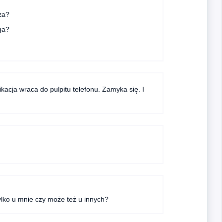
za?
ga?
ikacja wraca do pulpitu telefonu. Zamyka się. I
lko u mnie czy może też u innych?