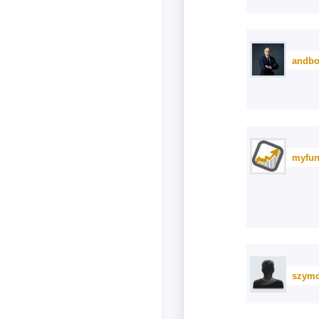
andbo
myfun
szym