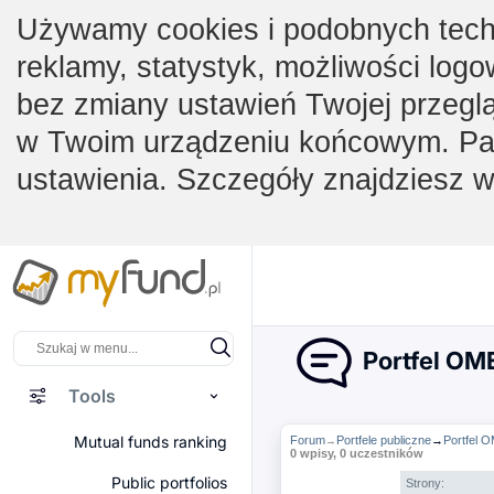
Używamy cookies i podobnych techno
reklamy, statystyk, możliwości logo
bez zmiany ustawień Twojej przegl
w Twoim urządzeniu końcowym. Pam
ustawienia. Szczegóły znajdziesz 
Portfel OM
Tools
Mutual funds ranking
Forum
Portfele publiczne
→
Portfel 
→
0 wpisy, 0 uczestników
Public portfolios
Strony: