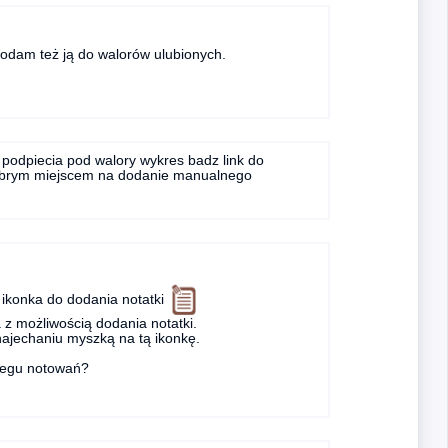
. Dodam też ją do walorów ulubionych.
 podpiecia pod walory wykres badz link do
e dobrym miejscem na dodanie manualnego
t ikonka do dodania notatki
a z możliwością dodania notatki.
najechaniu myszką na tą ikonkę.
biegu notowań?