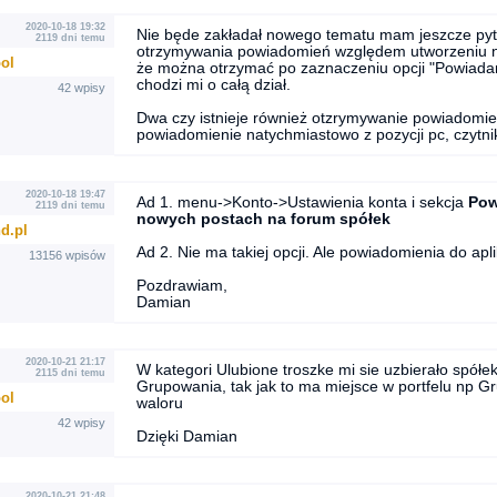
2020-10-18 19:32
Nie będe zakładał nowego tematu mam jeszcze pyta
2119 dni temu
otrzymywania powiadomień względem utworzeniu n
ool
że można otrzymać po zaznaczeniu opcji "Powiada
chodzi mi o całą dział.
42 wpisy
Dwa czy istnieje również otzrymywanie powiadomi
powiadomienie natychmiastowo z pozycji pc, czytnik
2020-10-18 19:47
Ad 1. menu->Konto->Ustawienia konta i sekcja
Pow
2119 dni temu
nowych postach na forum spółek
d.pl
Ad 2. Nie ma takiej opcji. Ale powiadomienia do aplik
13156 wpisów
Pozdrawiam,
Damian
2020-10-21 21:17
W kategori Ulubione troszke mi sie uzbierało spółek
2115 dni temu
Grupowania, tak jak to ma miejsce w portfelu np 
ool
waloru
42 wpisy
Dzięki Damian
2020-10-21 21:48