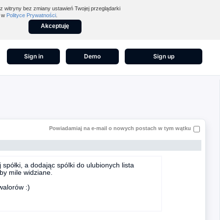
z witryny bez zmiany ustawień Twojej przeglądarki
z w
Polityce Prywatności
.
Akceptuję
Sign in
Demo
Sign up
Powiadamiaj na e-mail o nowych postach w tym wątku
półki, a dodając spólki do ulubionych lista
by mile widziane.
walorów :)