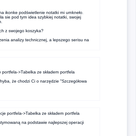
na ikonke podświetlenie notatki mi umkneło.
 sie pod tym idea szybkiej notatki, swojej
n.
ach z swojego koszyka?
enia analizy technicznej, a lepszego serisu na
 portfela->Tabelka ze składem portfela
chyba, że chodzi Ci o narzędzie "Szczegółowa
je portfela->Tabelka ze składem portfela
stymowaną na podstawie najlepszej operacji