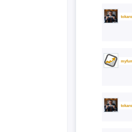
tokar
myfun
tokar