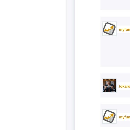
myfun
tokar
myfun