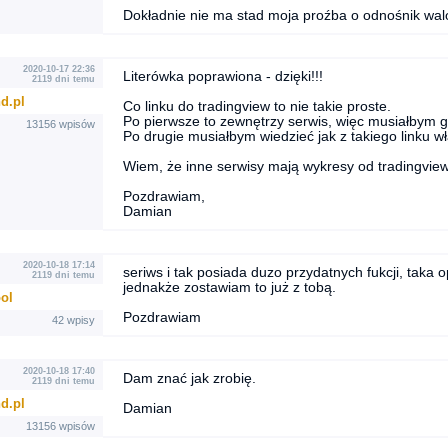
Dokładnie nie ma stad moja proźba o odnośnik walor
2020-10-17 22:36
Literówka poprawiona - dzięki!!!
2119 dni temu
d.pl
Co linku do tradingview to nie takie proste.
Po pierwsze to zewnętrzy serwis, więc musiałbym g
13156 wpisów
Po drugie musiałbym wiedzieć jak z takiego linku wł
Wiem, że inne serwisy mają wykresy od tradingview
Pozdrawiam,
Damian
2020-10-18 17:14
seriws i tak posiada duzo przydatnych fukcji, taka
2119 dni temu
jednakże zostawiam to już z tobą.
ool
Pozdrawiam
42 wpisy
2020-10-18 17:40
Dam znać jak zrobię.
2119 dni temu
d.pl
Damian
13156 wpisów