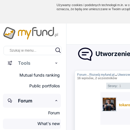
Używamy cookies i podobnych technologii m.in. w ce
oznacza, że będą one umieszczane w Twoim urządz
Utworzenie
Tools
Mutual funds ranking
Forum
Rozwój myfund.pl
→
Utworzen
→
16 wpisów, 2 uczestników
Public portfolios
Strony:
1
Forum
tokar
Forum
What's new