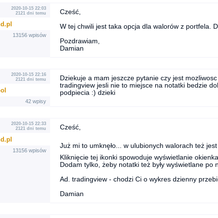
2020-10-15 22:03
Cześć,
2121 dni temu
d.pl
W tej chwili jest taka opcja dla walorów z portfela
13156 wpisów
Pozdrawiam,
Damian
2020-10-15 22:16
Dziekuje a mam jeszcze pytanie czy jest mozliwosc
2121 dni temu
tradingview jesli nie to miejsce na notatki bedzi
ool
podpiecia :) dzieki
42 wpisy
2020-10-15 22:33
Cześć,
2121 dni temu
d.pl
Już mi to umknęło... w ulubionych walorach też jes
13156 wpisów
Kliknięcie tej ikonki spowoduje wyświetlanie okienk
Dodam tylko, żeby notatki też były wyświetlane po 
Ad. tradingview - chodzi Ci o wykres dzienny prze
Damian