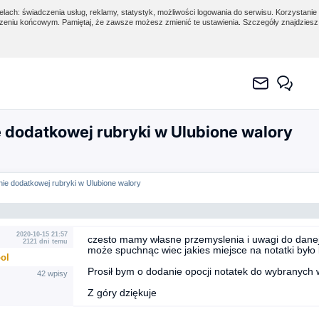
lach: świadczenia usług, reklamy, statystyk, możliwości logowania do serwisu. Korzystanie 
eniu końcowym. Pamiętaj, że zawsze możesz zmienić te ustawienia. Szczegóły znajdzies
 dodatkowej rubryki w Ulubione walory
ie dodatkowej rubryki w Ulubione walory
2020-10-15 21:57
czesto mamy własne przemyslenia i uwagi do danej s
2121 dni temu
może spuchnąc wiec jakies miejsce na notatki było 
ool
Prosił bym o dodanie opocji notatek do wybranych 
42 wpisy
Z góry dziękuje