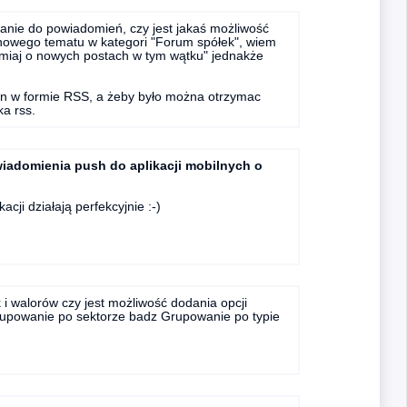
nie do powiadomień, czy jest jakaś możliwość
owego tematu w kategori "Forum spółek", wiem
miaj o nowych postach w tym wątku" jednakże
en w formie RSS, a żeby było można otrzymac
a rss.
iadomienia push do aplikacji mobilnych o
acji działają perfekcyjnie :-)
 i walorów czy jest możliwość dodania opcji
Grupowanie po sektorze badz Grupowanie po typie