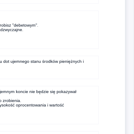
zrobisz "debetowym".
adzwyczajne.
mu dot ujemnego stanu środków pieniężnych i
ujemnym koncie nie będzie się pokazywał
o zrobienia.
ysokość oprocentowania i wartość