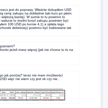
a rzecz jest do poprawy. Właśnie dokupiłem USD
ią cenę zakupu na dokładnie taki kurs po jakim
x większą kwotę). W sumie to tu powinno to
walucie to średni koszt zakupu powinien być
yłem 100 USD po kursie 4,1) a spłata tego
rachunek debetowy) powinno być traktowane tak
iązaniami?
e konto jeżeli masz więcej (jak nie chcesz tu to na
go jak poniżej? teraz nie mam możliwości
SD więc nie wiem czy jest ok czy nie...