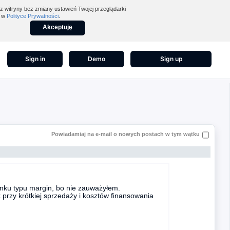
z witryny bez zmiany ustawień Twojej przeglądarki
z w
Polityce Prywatności
.
Akceptuję
Sign in
Demo
Sign up
Powiadamiaj na e-mail o nowych postach w tym wątku
unku typu margin, bo nie zauważyłem.
przy krótkiej sprzedaży i kosztów finansowania