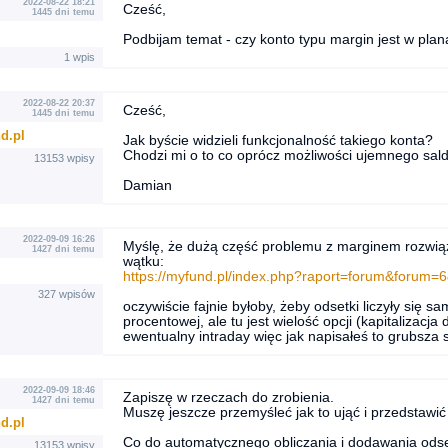
2022-08-22 18:21
Cześć,
1445 dni temu
Podbijam temat - czy konto typu margin jest w pl
1 wpis
2022-08-22 20:37
Cześć,
1445 dni temu
d.pl
Jak byście widzieli funkcjonalność takiego konta?
Chodzi mi o to co oprócz możliwości ujemnego sald
13153 wpisy
Damian
2022-09-09 16:26
Myślę, że dużą część problemu z marginem rozwią
1427 dni temu
wątku:
https://myfund.pl/index.php?raport=forum&forum=
327 wpisów
oczywiście fajnie byłoby, żeby odsetki liczyły się 
procentowej, ale tu jest wielość opcji (kapitalizacj
ewentualny intraday więc jak napisałeś to grubsza 
2022-09-09 18:46
Zapiszę w rzeczach do zrobienia.
1427 dni temu
Muszę jeszcze przemyśleć jak to ująć i przedstawić
d.pl
Co do automatycznego obliczania i dodawania odset
13153 wpisy