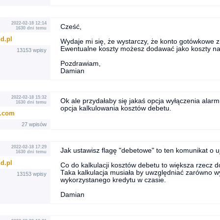
2022-02-18 12:14
Cześć,
1630 dni temu
d.pl
Wydaje mi się, że wystarczy, że konto gotówkowe 
Ewentualne koszty możesz dodawać jako koszty n
13153 wpisy
Pozdrawiam,
Damian
2022-02-18 15:32
Ok ale przydałaby się jakaś opcja wyłączenia alar
1630 dni temu
opcja kalkulowania kosztów debetu.
..com
27 wpisów
2022-02-18 17:29
Jak ustawisz flagę "debetowe" to ten komunikat o 
1630 dni temu
d.pl
Co do kalkulacji kosztów debetu to większa rzecz d
Taka kalkulacja musiała by uwzględniać zarówno w
13153 wpisy
wykorzystanego kredytu w czasie.
Damian