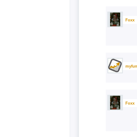
Foxx
myfun
Foxx