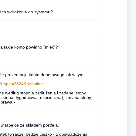
anach wdrożenia do systemu?
a takie konto powinno "mieć"?
że prezentacja konta debetowego jak w tym
6&topic=2824&post=last
same według stopnia zadłużenia i zadanej stopy
a dzienna, tygodniowa, miesięczna), zmiana stopy,
sprawa -
 w tabelce ze składem portfela.
ek to raczej będzie ciężko - z doświadczenia