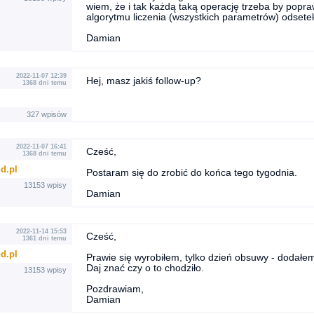
wiem, że i tak każdą taką operację trzeba by popra
algorytmu liczenia (wszystkich parametrów) odsetek
Damian
2022-11-07 12:39
Hej, masz jakiś follow-up?
1368 dni temu
327 wpisów
2022-11-07 16:41
Cześć,
1368 dni temu
d.pl
Postaram się do zrobić do końca tego tygodnia.
13153 wpisy
Damian
2022-11-14 15:53
Cześć,
1361 dni temu
d.pl
Prawie się wyrobiłem, tylko dzień obsuwy - dodałe
Daj znać czy o to chodziło.
13153 wpisy
Pozdrawiam,
Damian