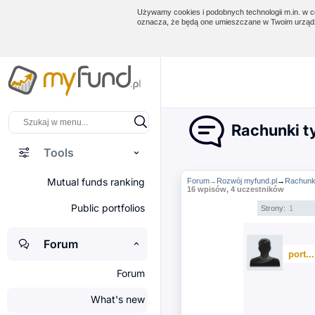
Używamy cookies i podobnych technologii m.in. w ce
oznacza, że będą one umieszczane w Twoim urządz
Rachunki t
Tools
Mutual funds ranking
Forum
Rozwój myfund.pl
→
Rachunki
→
16 wpisów, 4 uczestników
Public portfolios
Strony:
1
Forum
port..
Forum
What's new