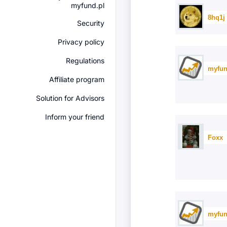
myfund.pl
8hq1j
Security
Privacy policy
Regulations
myfun
Affiliate program
Solution for Advisors
Inform your friend
Foxx
myfun