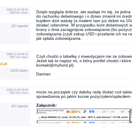
2022-11-17 20:57
Dzięki wygląda dobrze, ale wydaje mi się, że jedn
1358 dni temu
do rachunku debetowego i o dziwo zmienił mi średn
kupiłem dziś walutę (a miałem tam już debet na 10
działać odwrotnie. W przypadku kont debetowych w 
327 wpisów
brany z dnia zaciągnięcia zobowiązania (bo pożycz
zobowiązania (czyli zakup USD i przelanie ich na 
jak spłata zobowiązania.
2022-11-18 08:12
Czyli chodzi o tabelkę z inwestycjami nie ze zobow
1357 dni temu
Jeżeli tak to napisz mi, o który portfel chodzi i któr
d.pl
kontakt@myfund.pl).
13153 wpisy
Damian
2022-11-24 13:03
może na początek czy dałoby radę dodać coś takie
1351 dni temu
sprawdzenia po jakim kursie pożyczyłem/spłaciłem U
Załącznik:
327 wpisów