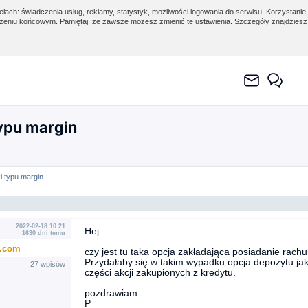
lach: świadczenia usług, reklamy, statystyk, możliwości logowania do serwisu. Korzystanie 
eniu końcowym. Pamiętaj, że zawsze możesz zmienić te ustawienia. Szczegóły znajdzies
ypu margin
 typu margin
2022-02-18 10:21
Hej
1630 dni temu
..com
czy jest tu taka opcja zakładająca posiadanie rach
Przydałaby się w takim wypadku opcja depozytu jak 
27 wpisów
części akcji zakupionych z kredytu.
pozdrawiam
P