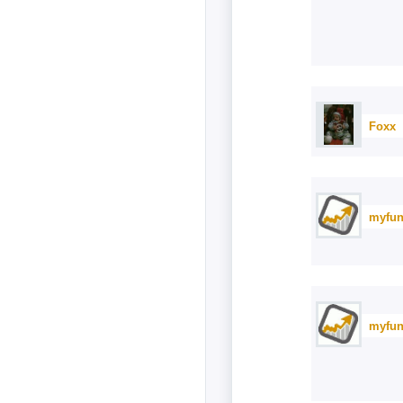
Foxx
myfun
myfun