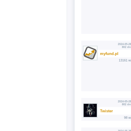
2024-05-28
802 dn
myfund.pl
13161 w
2024-05-28
802 dn
Twister
98 w