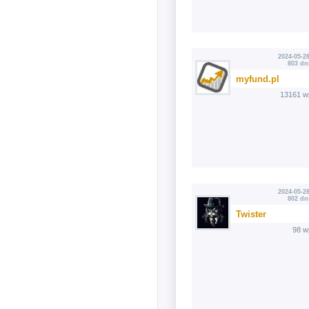
2024-05-28
803 dn
myfund.pl
13161 w
2024-05-28
802 dn
Twister
98 w