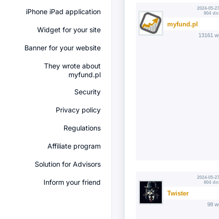
2024-05-27
iPhone iPad application
804 dn
myfund.pl
Widget for your site
13161 w
Banner for your website
They wrote about
myfund.pl
Security
Privacy policy
Regulations
Affiliate program
Solution for Advisors
2024-05-27
Inform your friend
804 dn
Twister
98 w