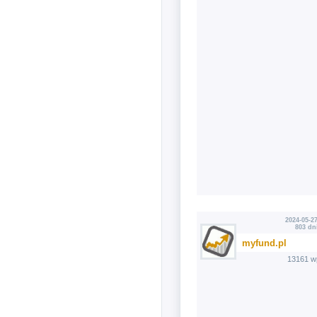
2024-05-27
803 dn
myfund.pl
13161 w