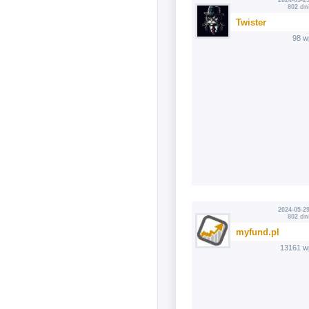
2024-05-29
802 dn
Twister
98 w
2024-05-29
802 dn
myfund.pl
13161 w