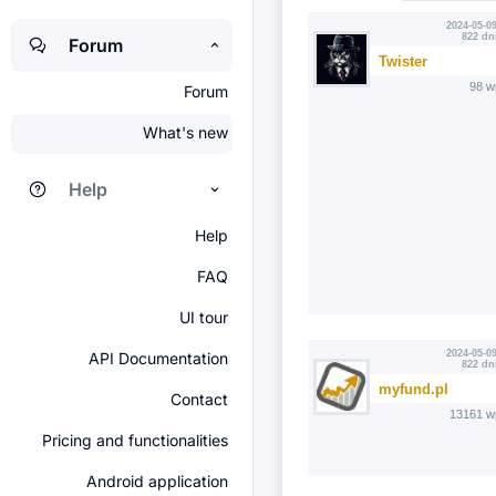
2024-05-09
822 dn
Forum
Twister
98 w
Forum
What's new
Help
Help
FAQ
UI tour
2024-05-09
API Documentation
822 dn
myfund.pl
Contact
13161 w
Pricing and functionalities
Android application