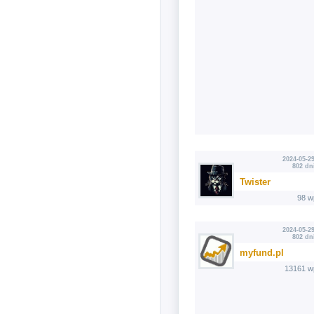
2024-05-29
802 dn
Twister
98 w
2024-05-29
802 dn
myfund.pl
13161 w