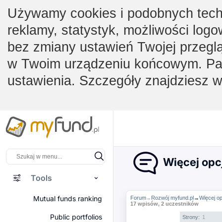
Używamy cookies i podobnych techno
reklamy, statystyk, możliwości logo
bez zmiany ustawień Twojej przegl
w Twoim urządzeniu końcowym. Pam
ustawienia. Szczegóły znajdziesz 
Więcej opcj
Tools
Mutual funds ranking
Forum
Rozwój myfund.pl
→
Więcej op
→
17 wpisów, 2 uczestników
Public portfolios
Strony:
1