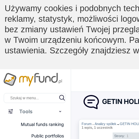
Używamy cookies i podobnych techno
reklamy, statystyk, możliwości logo
bez zmiany ustawień Twojej przegl
w Twoim urządzeniu końcowym. Pam
ustawienia. Szczegóły znajdziesz 
GETIN HOLD
Tools
Mutual funds ranking
Forum
Analizy spółek
→
GETIN HOLD
→
1 wpis, 1 uczestnik
Public portfolios
Strony:
1