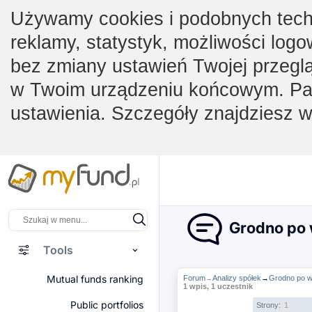
Używamy cookies i podobnych techno
reklamy, statystyk, możliwości logo
bez zmiany ustawień Twojej przegl
w Twoim urządzeniu końcowym. Pam
ustawienia. Szczegóły znajdziesz 
Grodno po w
Tools
Mutual funds ranking
Forum
Analizy spółek
→
Grodno po w
→
1 wpis, 1 uczestnik
Public portfolios
Strony:
1