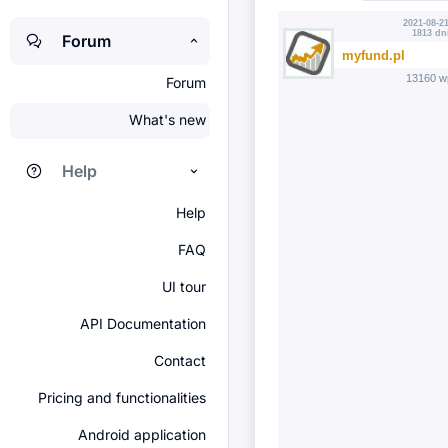
2021-08-21
1813 dn
Forum
myfund.pl
13160 w
Forum
What's new
Help
Help
FAQ
UI tour
API Documentation
Contact
Pricing and functionalities
Android application