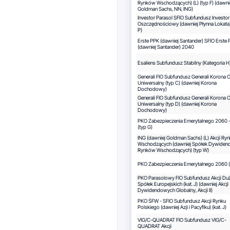
Rynków Wschodzących) (L) (typ F) (dawni
Goldman Sachs, NN, ING)
Investor Parasol SFIO Subfundusz Investor
Oszczędnościowy (dawniej Płynna Lokata)
P)
Erste PPK (dawniej Santander) SFIO Erste
(dawniej Santander) 2040
Esaliens Subfundusz Stabilny (Kategoria H
Generali FIO Subfundusz Generali Korona O
Uniwersalny (typ C) (dawniej Korona
Dochodowy)
Generali FIO Subfundusz Generali Korona O
Uniwersalny (typ D) (dawniej Korona
Dochodowy)
PKO Zabezpieczenia Emerytalnego 2060 -
(typ G)
ING (dawniej Goldman Sachs) (L) Akcji Ry
Wschodzących (dawniej Spółek Dywide
Rynków Wschodzących) (typ W)
PKO Zabezpieczenia Emerytalnego 2060 (k
PKO Parasolowy FIO Subfundusz Akcji Du
Spółek Europejskich (kat. J) (dawniej Akcji
Dywidendowych Globalny, Akcji II)
PKO ŚFW - SFIO Subfundusz Akcji Rynku
Polskiego (dawniej Azji i Pacyfiku) (kat. J)
VIG/C-QUADRAT FIO Subfundusz VIG/C-
QUADRAT Akcji