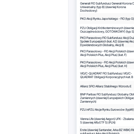
Generali FIO Subfundusz Generali Korona O
Uniwersalny (typ B) (dawniej Korona
Dochodowy)
PKO Akcji Rynku Japońskiego - FIO (typ G)
PZU Obligacji Krótkoterminowych (dawnie
Oszczędnościowy, GOTÓWKOWY) (typ S
PKO Parasolowy FIO Subfundusz Akcji Du
Spółek Europejskich (kat. A2) (dawniej Akcj
Dywidendowych Globalny, Akcji II)
PKO Parasolowy - FIO Akcji Polskich (dawn
Akcji Polskich Plus, Akcji Plus) (kat. F)
PKO Parasolowy - FIO Akcji Polskich (dawn
Akcji Polskich Plus, Akcji Plus) (kat. H)
VIG/C-QUADRAT FIO Subfundusz VIG/C-
QUADRAT Obligacji Korporacyjnych kat. B
Allianz SFIO Allianz Stabilnego Wzrostu E
BNP Paribas FIO Subfundusz Globalny Obli
Zamiennych (dawniej Europejskich Obligac
Zamiennych)
PZU inPZU Akcje Rynku Surowców (typW)
Vienna Life (dawniej Aegon) UFK - Zbalan
5 (dawniej Alfa ETF 5) (PLN)
Erste (dawniej Santander, Arka BZ WBK) FI
subfundusz Arka Akcji Polskich