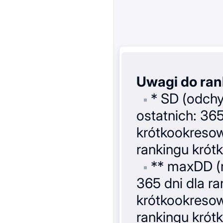
Uwagi do ran
* SD (odchy
ostatnich: 365
krótkookresow
rankingu krót
** maxDD (m
365 dni dla r
krótkookresow
rankingu krót