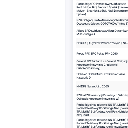
Rockbridge FIO Parasolowy Subfundusz
Rockbridge Akcji Średnich Spółek (dawniej
Małych i Średnich Spółek, Akcji Dynamiczn
Spółek)
PZU Obligacji Krótkoterminowych (dawnie
Oszczędnościowy, GOTÓWKOWY) (typ E
Allianz SFIO Subfundusz Allianz Dynamicz
Multistrategia A
NN UFK (L) Rynków Wschodzących (FN42
Pekao PPK SFIO Pekao PPK 2060
Generali FIO Subfundusz Generali Obligacji
Krótkoterminowy (typ C) (dawniej
Oszczędnościowy)
Skarbiec FIO Subfundusz Skarbiec Value
Kategoria D
NN DFE Nasze Jutro 2065
PZU inPZU Inwestycji Ostrożnych Ostrożn
Obligacje Krótkoterminowe (typ W)
Rockbridge Neo (dawniej NN TFI, Metlife) 
Parasol Światowy Rockbridge Neo (dawni
TFI, Metlife) Subfundusz Akcji Polskich (da
Akcji Plus)
Rockbridge Neo (dawniej NN TFI, Metlife) 
Parasol Światowy Rockbridge Neo (dawni
TFI, Metlife) Subfundusz Akcji Nowa Europ