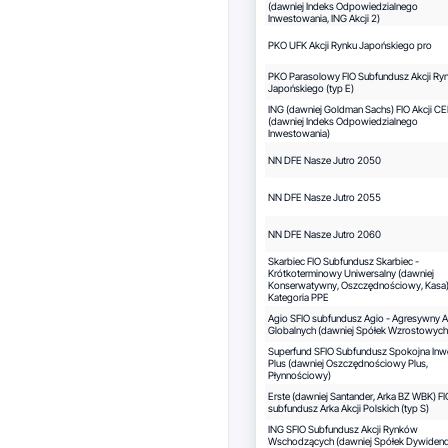
(dawniej Indeks Odpowiedzialnego
Inwestowania, ING Akcji 2)
PKO UFK Akcji Rynku Japońskiego pro
PKO Parasolowy FIO Subfundusz Akcji Ry
Japońskiego (typ E)
ING (dawniej Goldman Sachs) FIO Akcji CE
(dawniej Indeks Odpowiedzialnego
Inwestowania)
NN DFE Nasze Jutro 2050
NN DFE Nasze Jutro 2055
NN DFE Nasze Jutro 2060
Skarbiec FIO Subfundusz Skarbiec -
Krótkoterminowy Uniwersalny (dawniej
Konserwatywny, Oszczędnościowy, Kasa
Kategoria PPE
Agio SFIO subfundusz Agio - Agresywny A
Globalnych (dawniej Spółek Wzrostowych
Superfund SFIO Subfundusz Spokojna Inw
Plus (dawniej Oszczędnościowy Plus,
Płynnościowy)
Erste (dawniej Santander, Arka BZ WBK) FI
subfundusz Arka Akcji Polskich (typ S)
ING SFIO Subfundusz Akcji Rynków
Wschodzących (dawniej Spółek Dywide