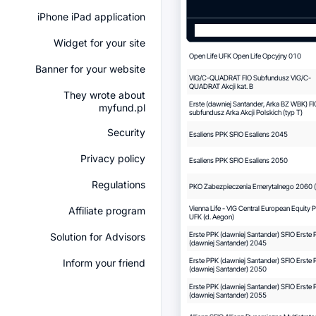
iPhone iPad application
Widget for your site
Open Life UFK Open Life Opcyjny 010
Banner for your website
VIG/C-QUADRAT FIO Subfundusz VIG/C-
QUADRAT Akcji kat. B
They wrote about
Erste (dawniej Santander, Arka BZ WBK) FI
myfund.pl
subfundusz Arka Akcji Polskich (typ T)
Security
Esaliens PPK SFIO Esaliens 2045
Privacy policy
Esaliens PPK SFIO Esaliens 2050
Regulations
PKO Zabezpieczenia Emerytalnego 2060 (k
Vienna Life - VIG Central European Equity P
Affiliate program
UFK (d. Aegon)
Erste PPK (dawniej Santander) SFIO Erste
Solution for Advisors
(dawniej Santander) 2045
Erste PPK (dawniej Santander) SFIO Erste
Inform your friend
(dawniej Santander) 2050
Erste PPK (dawniej Santander) SFIO Erste
(dawniej Santander) 2055