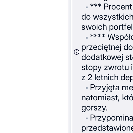
*** Procent 
do wszystkich
swoich portfe
**** Współc
przeciętnej d
dodatkowej st
stopy zwrotu i
z 2 letnich d
Przyjęta me
natomiast, kt
gorszy.
Przypominam
przedstawione