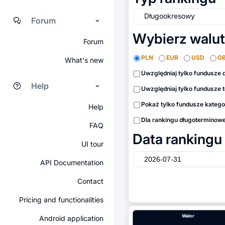
Długookresowy
Forum
Wybierz walu
Forum
PLN
EUR
USD
G
What's new
Uwzględniaj tylko fundusze
Help
Uwzględniaj tylko fundusze
Pokaż tylko fundusze katego
Help
Dla rankingu długoterminowe
FAQ
Data rankingu
UI tour
API Documentation
Contact
Pricing and functionalities
Walor
Android application