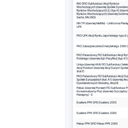
ING SFIO Subfundusz Akcji Rynków
Wschodzących (dawniej Spółek Dywide
Rynków Wschodzących) (L) (typ K) (dawni
Rynków Wschodzących) (dawniej Goldma
Sachs, NN, ING)
NN TFI (dawniej Metlife) - UniKorona Pieni
UFK
PKO UFK Akcji Rynku Japońskiego typu E 
PKO Zabezpieczenia Emerytalnego 2060 (
PKO Parasolowy FIO Subfundusz Akcji Ry
Polskiego (dawniej Azji i Pacyfiku) (typ A1)
Uniqa (dawniej AXA) FIO Subfundusz Sele
Akcji Polskich (dawniej Akcji Dużych Spółe
(Kat.F)
PKO Parasolowy FIO Subfundusz Akcji Du
Spółek Europejskich (kat. A1) (dawniej Akcj
Dywidendowych Globalny, Akcji II)
Pekao (dawniej Pioneer) FIO Subfundusz 
Konserwatywny Plus (dawniej Oszczędny 
Pieniężny) - E
Esaliens PPK SFIO Esaliens 2055
Esaliens PPK SFIO Esaliens 2060
Pekao PPK SFIO Pekao PPK 2065