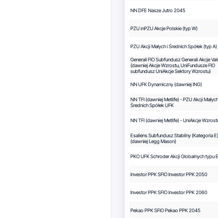
NN DFE Nasze Jutro 2045
PZU inPZU Akcje Polskie (typ W)
PZU Akcji Małych i Średnich Spółek (typ A)
Generali FIO Subfundusz Generali Akcje Val
(dawniej Akcje Wzrostu, UniFundusze FIO
subfundusz UniAkcje Sektory Wzrostu)
NN UFK Dynamiczny (dawniej ING)
NN TFI (dawniej Metlife) - PZU Akcji Małych
Średnich Spółek UFK
NN TFI (dawniej Metlife) - UniAkcje Wzros
Esaliens Subfundusz Stabilny (Kategoria E
(dawniej Legg Mason)
PKO UFK Schroder Akcji Globalnych typu E
Investor PPK SFIO Investor PPK 2050
Investor PPK SFIO Investor PPK 2060
Pekao PPK SFIO Pekao PPK 2045