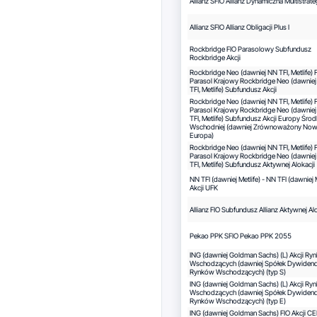
Allianz SFIO Allianz Dynamiczna Multistrateg
Allianz SFIO Allianz Obligacji Plus I
Rockbridge FIO Parasolowy Subfundusz
Rockbridge Akcji
Rockbridge Neo (dawniej NN TFI, Metlife) 
Parasol Krajowy Rockbridge Neo (dawnie
TFI, Metlife) Subfundusz Akcji
Rockbridge Neo (dawniej NN TFI, Metlife) 
Parasol Krajowy Rockbridge Neo (dawnie
TFI, Metlife) Subfundusz Akcji Europy Środ
Wschodniej (dawniej Zrównoważony No
Europa)
Rockbridge Neo (dawniej NN TFI, Metlife) 
Parasol Krajowy Rockbridge Neo (dawnie
TFI, Metlife) Subfundusz Aktywnej Alokacji
NN TFI (dawniej Metlife) - NN TFI (dawniej M
Akcji UFK
Allianz FIO Subfundusz Allianz Aktywnej Al
Pekao PPK SFIO Pekao PPK 2055
ING (dawniej Goldman Sachs) (L) Akcji Ry
Wschodzących (dawniej Spółek Dywide
Rynków Wschodzących) (typ S)
ING (dawniej Goldman Sachs) (L) Akcji Ry
Wschodzących (dawniej Spółek Dywide
Rynków Wschodzących) (typ E)
ING (dawniej Goldman Sachs) FIO Akcji C