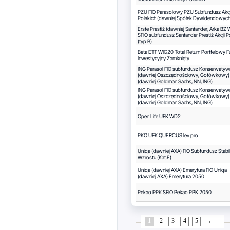
PZU FIO Parasolowy PZU Subfundusz Akcj
Polskich (dawniej Spółek Dywidendowych
Erste Prestiż (dawniej Santander, Arka BZ
SFIO subfundusz Santander Prestiż Akcji P
(typ B)
Beta ETF WIG20 Total Return Portfelowy 
Inwestycyjny Zamknięty
ING Parasol FIO subfundusz Konserwatyw
(dawniej Oszczędnościowy, Gotówkowy) (
(dawniej Goldman Sachs, NN, ING)
ING Parasol FIO subfundusz Konserwatyw
(dawniej Oszczędnościowy, Gotówkowy) 
(dawniej Goldman Sachs, NN, ING)
Open Life UFK WD2
PKO UFK QUERCUS lev pro
Uniqa (dawniej AXA) FIO Subfundusz Stab
Wzrostu (Kat.E)
Uniqa (dawniej AXA) Emerytura FIO Uniqa
(dawniej AXA) Emerytura 2050
Pekao PPK SFIO Pekao PPK 2050
1
2
3
4
5
→