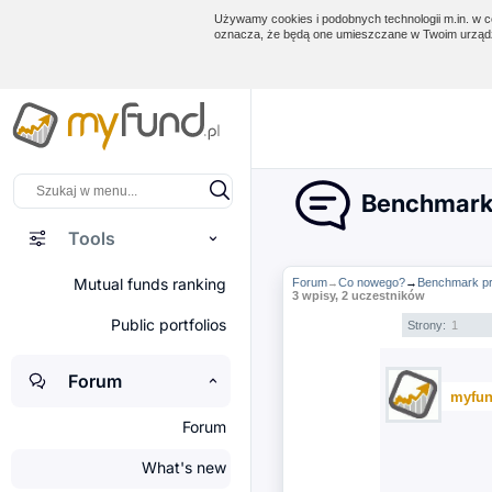
Używamy cookies i podobnych technologii m.in. w ce
oznacza, że będą one umieszczane w Twoim urządz
Benchmark 
Tools
Mutual funds ranking
Forum
Co nowego?
→
Benchmark pr
→
3 wpisy, 2 uczestników
Public portfolios
Strony:
1
Forum
myfun
Forum
What's new