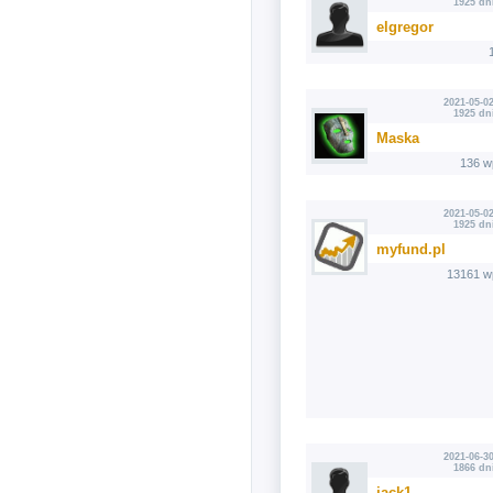
1925 dn
elgregor
2021-05-02
1925 dn
Maska
136 w
2021-05-02
1925 dn
myfund.pl
13161 w
2021-06-30
1866 dn
jack1