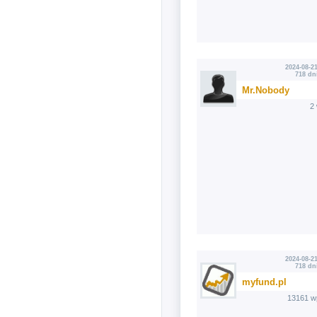
2024-08-21
718 dn
Mr.Nobody
2
2024-08-21
718 dn
myfund.pl
13161 w