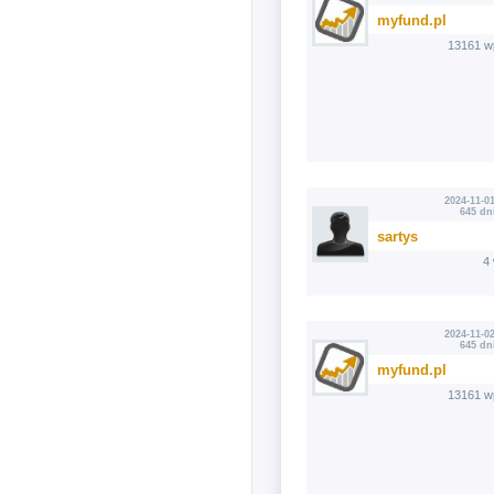
myfund.pl
13161 w
2024-11-01
645 dn
sartys
4
2024-11-02
645 dn
myfund.pl
13161 w