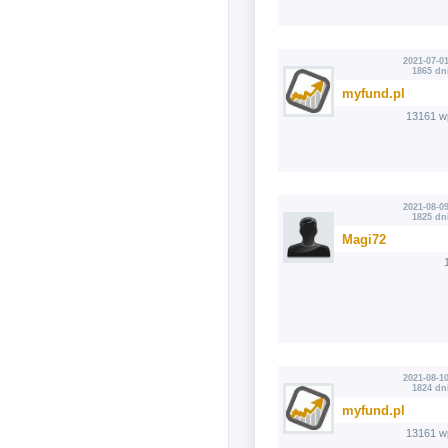
2021-07-01
1865 dn
myfund.pl
13161 w
2021-08-09
1825 dn
Magi72
2021-08-10
1824 dn
myfund.pl
13161 w