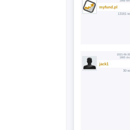
1866 dn
myfund.pl
13161 w
2021-06-30
1865 dn
jack1
30 w