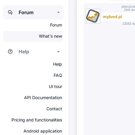
2020-03-09
2343 dn
Forum
myfund.pl
13161 w
Forum
What's new
Help
Help
FAQ
UI tour
API Documentation
Contact
Pricing and functionalities
Android application