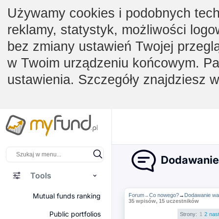
Używamy cookies i podobnych techno
reklamy, statystyk, możliwości logo
bez zmiany ustawień Twojej przegl
w Twoim urządzeniu końcowym. Pam
ustawienia. Szczegóły znajdziesz 
Dodawanie 
Tools
Mutual funds ranking
Forum
Co nowego?
→
Dodawanie wal
→
35 wpisów, 15 uczestników
Public portfolios
Strony:
1
2
nas