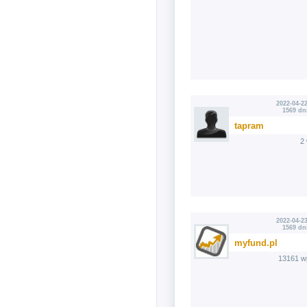
2022-04-22
1569 dn
tapram
2
2022-04-23
1569 dn
myfund.pl
13161 w