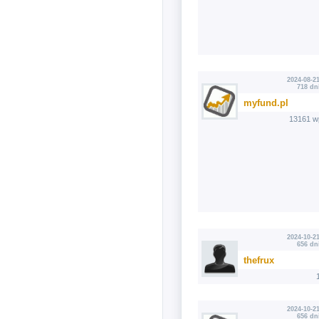
2024-08-21
718 dn
myfund.pl
13161 w
2024-10-21
656 dn
thefrux
2024-10-21
656 dn