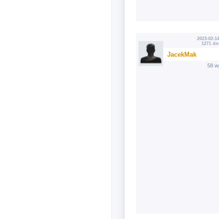
2023-02-14
1271 dn
JacekMak
58 w