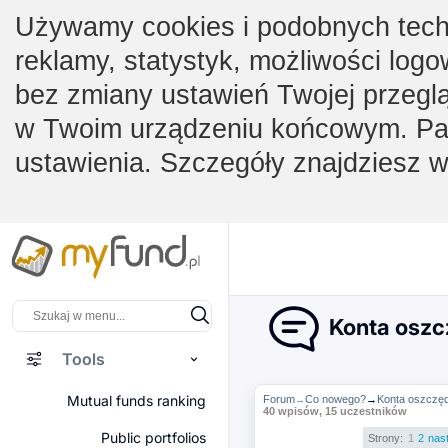
Używamy cookies i podobnych techno
reklamy, statystyk, możliwości logo
bez zmiany ustawień Twojej przegl
w Twoim urządzeniu końcowym. Pam
ustawienia. Szczegóły znajdziesz 
Konta osz
Tools
Mutual funds ranking
Forum
Co nowego?
→
Konta oszczę
→
40 wpisów, 15 uczestników
Public portfolios
Strony:
1
2
nas