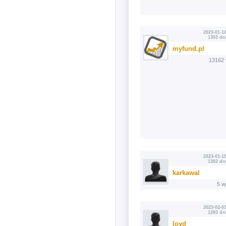
2023-01-14
1303 dn
myfund.pl
13162 
2023-01-15
1302 dn
karkawal
5 w
2023-02-03
1283 dn
loyd