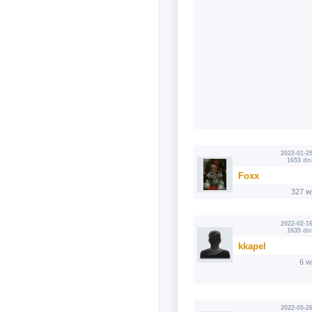
2022-01-29
1653 dn
Foxx
327 w
2022-02-16
1635 dn
kkapel
6 w
2022-05-26