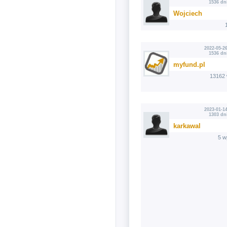
1536 dn
Wojciech
2022-05-26
1536 dn
myfund.pl
13162 
2023-01-14
1303 dn
karkawal
5 w