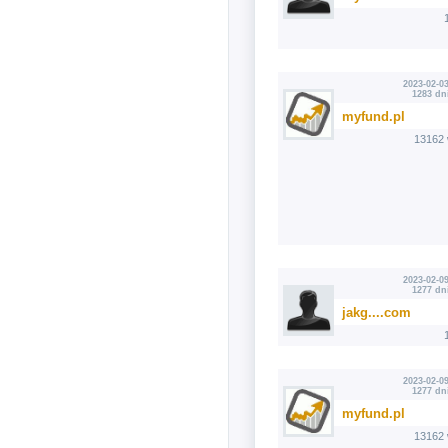
2023-02-03
1283 dn
myfund.pl
13162 
2023-02-09
1277 dn
jakg....com
2023-02-09
1277 dn
myfund.pl
13162 