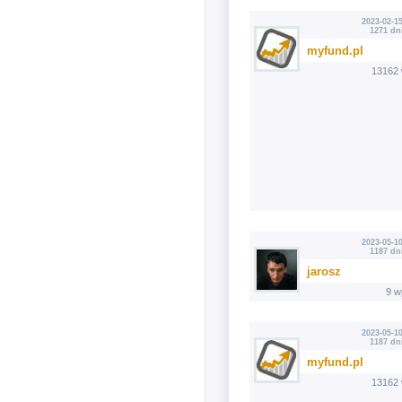
2023-02-15
1271 dn
myfund.pl
13162 
2023-05-10
1187 dn
jarosz
9 w
2023-05-10
1187 dn
myfund.pl
13162 