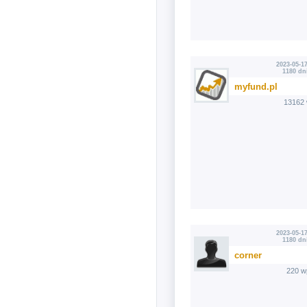
2023-05-17
1180 dn
myfund.pl
13162 
2023-05-17
1180 dn
corner
220 w