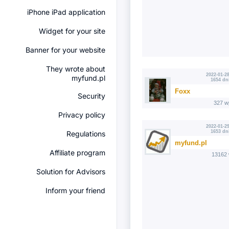
iPhone iPad application
Widget for your site
Banner for your website
They wrote about
2022-01-28
myfund.pl
1654 dn
Foxx
Security
327 w
Privacy policy
2022-01-29
1653 dn
Regulations
myfund.pl
Affiliate program
13162 
Solution for Advisors
Inform your friend