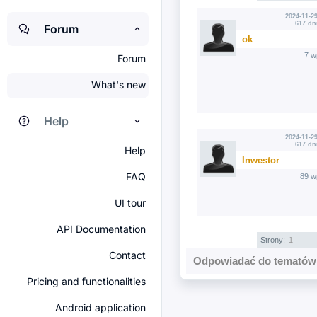
2024-11-29
617 dn
Forum
ok
7 w
Forum
What's new
Help
2024-11-29
617 dn
Help
Inwestor
FAQ
89 w
UI tour
API Documentation
Strony:
1
Contact
Odpowiadać do tematów 
Pricing and functionalities
Android application