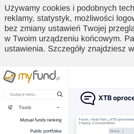
Używamy cookies i podobnych techno
reklamy, statystyk, możliwości logo
bez zmiany ustawień Twojej przegl
w Twoim urządzeniu końcowym. Pam
ustawienia. Szczegóły znajdziesz 
XTB oproce
Tools
Mutual funds ranking
Forum
Hyde Park
→
XTB oprocentow
→
2 wpisy, 2 uczestników
Public portfolios
Strony:
1