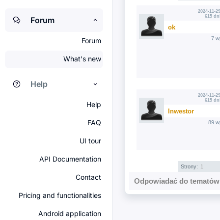
2024-11-29
615 dn
Forum
ok
7 w
Forum
What's new
Help
2024-11-29
615 dn
Help
Inwestor
FAQ
89 w
UI tour
API Documentation
Strony:
1
Contact
Odpowiadać do tematów 
Pricing and functionalities
Android application