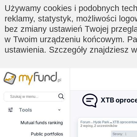
Używamy cookies i podobnych techno
reklamy, statystyk, możliwości logo
bez zmiany ustawień Twojej przegl
w Twoim urządzeniu końcowym. Pam
ustawienia. Szczegóły znajdziesz 
XTB oproce
Tools
Mutual funds ranking
Forum
Hyde Park
→
XTB oprocentow
→
2 wpisy, 2 uczestników
Public portfolios
Strony:
1