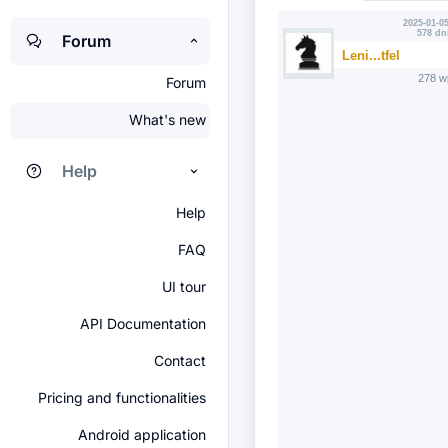
2025-01-05
578 dn
Forum
Leni...tfel
278 w
Forum
What's new
Help
Help
FAQ
UI tour
API Documentation
Contact
Pricing and functionalities
Android application