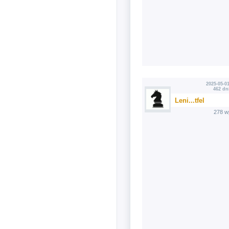
2025-05-01
462 dn
Leni...tfel
278 w