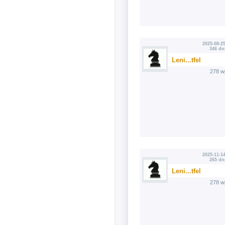
2025-08-25
346 dn
Leni...tfel
278 w
2025-11-14
265 dn
Leni...tfel
278 w