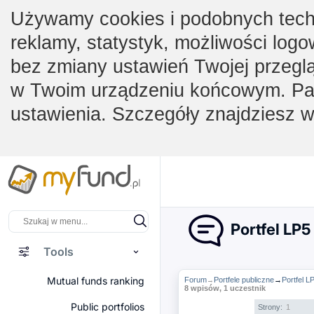
Używamy cookies i podobnych techno
reklamy, statystyk, możliwości logo
bez zmiany ustawień Twojej przegl
w Twoim urządzeniu końcowym. Pam
ustawienia. Szczegóły znajdziesz 
Portfel LP5
Tools
Mutual funds ranking
Forum
Portfele publiczne
→
Portfel L
→
8 wpisów, 1 uczestnik
Public portfolios
Strony:
1