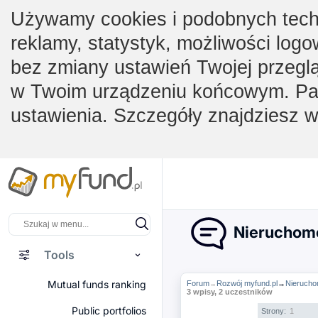
Używamy cookies i podobnych techno
reklamy, statystyk, możliwości logo
bez zmiany ustawień Twojej przegl
w Twoim urządzeniu końcowym. Pam
ustawienia. Szczegóły znajdziesz 
Nieruchomo
Tools
Mutual funds ranking
Forum
Rozwój myfund.pl
→
Nierucho
→
3 wpisy, 2 uczestników
Public portfolios
Strony:
1