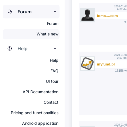
2020-01-04
2407 dn
Forum
toma....com
3
Forum
What's new
Help
2020-01-04
2407 dn
Help
myfund.pl
FAQ
13156 w
UI tour
API Documentation
Contact
Pricing and functionalities
Android application
2020-01-08