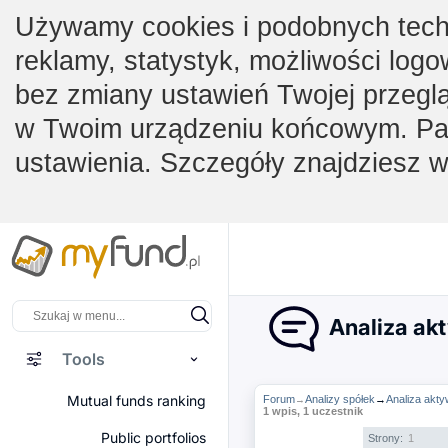
Używamy cookies i podobnych techno
reklamy, statystyk, możliwości logo
bez zmiany ustawień Twojej przegl
w Twoim urządzeniu końcowym. Pam
ustawienia. Szczegóły znajdziesz 
Analiza ak
Tools
Mutual funds ranking
Forum
Analizy spółek
→
Analiza ak
→
1 wpis, 1 uczestnik
Public portfolios
Strony:
1