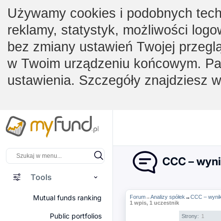
Używamy cookies i podobnych techno
reklamy, statystyk, możliwości logo
bez zmiany ustawień Twojej przegl
w Twoim urządzeniu końcowym. Pam
ustawienia. Szczegóły znajdziesz 
CCC – wynik
Tools
Mutual funds ranking
Forum
Analizy spółek
→
CCC – wyniki
→
1 wpis, 1 uczestnik
Public portfolios
Strony:
1