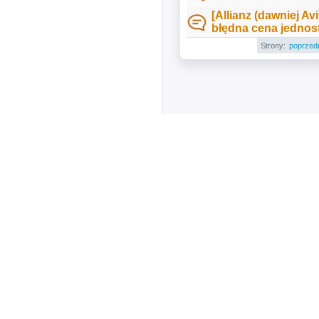
[Allianz (dawniej A
błędna cena jednos
Strony:
poprzed