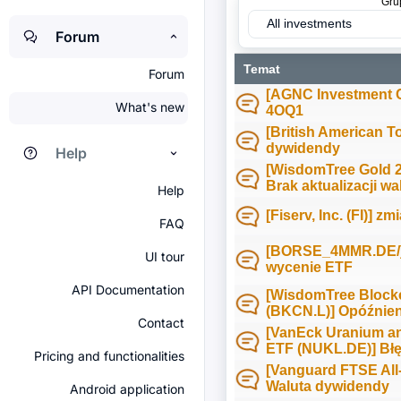
Gru
All investments
Forum
Temat
Forum
[AGNC Investment 
What's new
4OQ1
[British American To
dywidendy
Help
[WisdomTree Gold 2
Brak aktualizacji wa
Help
[Fiserv, Inc. (FI)] zm
FAQ
[BORSE_4MMR.DE/] 
UI tour
wycenie ETF
API Documentation
[WisdomTree Block
(BKCN.L)] Opóźnieni
Contact
[VanEck Uranium a
ETF (NUKL.DE)] Błę
Pricing and functionalities
[Vanguard FTSE All
Waluta dywidendy
Android application