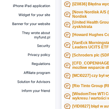
[IZ0836] Błędna wy
iPhone iPad application
[Novo Nordisk A/S 
Widget for your site
Nordisk
[United Health Grou
Banner for your website
zysk/strata
They wrote about
[Howard Hughes Co
myfund.pl
[VanEck Morningsta
Security
Leaders UCITS ETF 
Privacy policy
[Schroders plc (SD
[CFD_COPENHAGEN
Regulations
mozliwe wsparcie d
Affiliate program
[MCI0227] czy był w
Solution for Advisors
[Rio Tinto Group (
Inform your friend
[WisdomTree WTI Cr
wykresu / wartości w
[VID0827] błąd w a