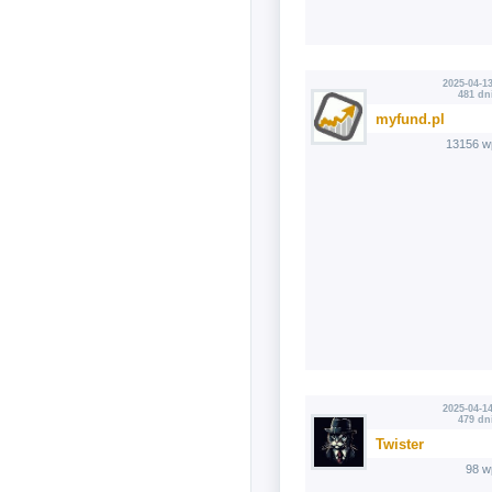
2025-04-13
481 dn
myfund.pl
13156 w
2025-04-14
479 dn
Twister
98 w