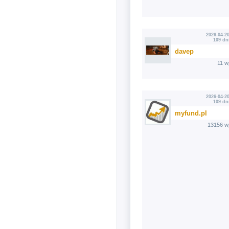
2026-04-20
109 dn
davep
11 w
2026-04-20
109 dn
myfund.pl
13156 w