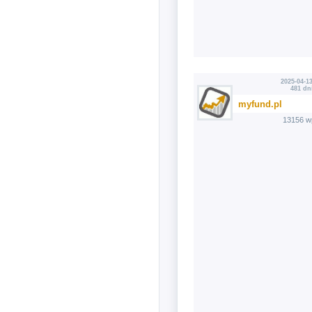
2025-04-13
481 dn
myfund.pl
13156 w