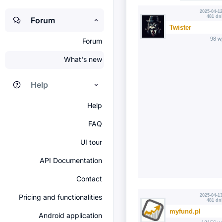
2025-04-12
481 dn
Forum
Twister
98 w
Forum
What's new
Help
Help
FAQ
UI tour
API Documentation
Contact
Pricing and functionalities
2025-04-13
481 dn
myfund.pl
Android application