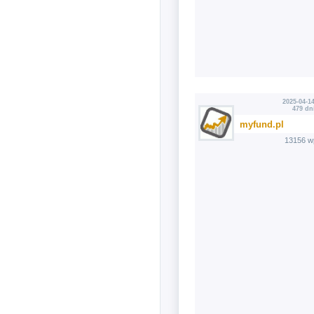
2025-04-14
479 dn
myfund.pl
13156 w