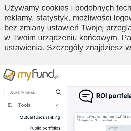
Używamy cookies i podobnych techno
reklamy, statystyk, możliwości logo
bez zmiany ustawień Twojej przegl
w Twoim urządzeniu końcowym. Pam
ustawienia. Szczegóły znajdziesz 
ROI portfel
Tools
Mutual funds ranking
Forum
Pytanie o myfund.pl
→
ROI por
→
14 wpisów, 3 uczestników
Public portfolios
Strony:
1