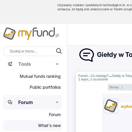
Używamy cookies i podobnych technologii m.in. w ce
oznacza, że będą one umieszczane w Twoim urządz
Giełdy w T
Tools
Mutual funds ranking
Forum
Co nowego?
→
Giełdy w Tok
→
1 wpis, 1 uczestnik
Public portfolios
Strony:
1
Forum
myfun
Forum
What's new