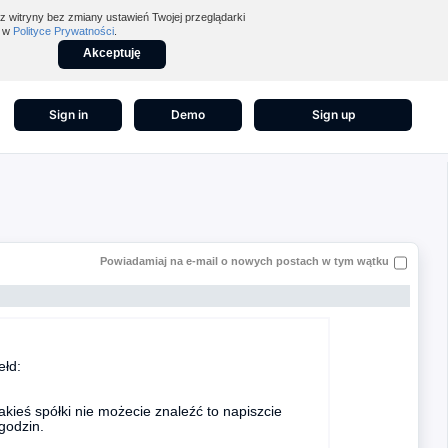
z witryny bez zmiany ustawień Twojej przeglądarki
z w
Polityce Prywatności
.
Akceptuję
Sign in
Demo
Sign up
Powiadamiaj na e-mail o nowych postach w tym wątku
ełd:
jakieś spółki nie możecie znaleźć to napiszcie
godzin.