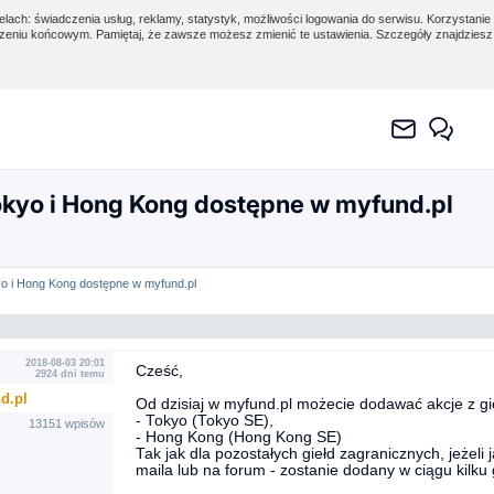
lach: świadczenia usług, reklamy, statystyk, możliwości logowania do serwisu. Korzystanie 
eniu końcowym. Pamiętaj, że zawsze możesz zmienić te ustawienia. Szczegóły znajdzies
okyo i Hong Kong dostępne w myfund.pl
yo i Hong Kong dostępne w myfund.pl
2018-08-03 20:01
Cześć,
2924 dni temu
d.pl
Od dzisiaj w myfund.pl możecie dodawać akcje z gi
- Tokyo (Tokyo SE),
13151 wpisów
- Hong Kong (Hong Kong SE)
Tak jak dla pozostałych giełd zagranicznych, jeżeli 
maila lub na forum - zostanie dodany w ciągu kilku 