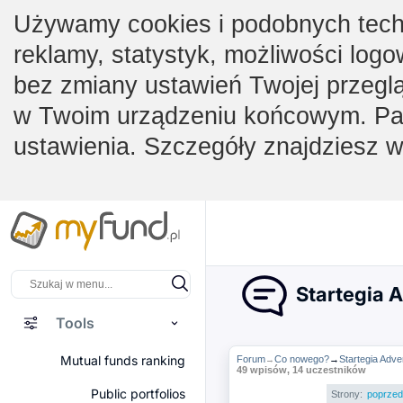
Używamy cookies i podobnych techno
reklamy, statystyk, możliwości logo
bez zmiany ustawień Twojej przegl
w Twoim urządzeniu końcowym. Pam
ustawienia. Szczegóły znajdziesz 
Startegia 
Tools
Mutual funds ranking
Forum
Co nowego?
→
Startegia Ad
→
49 wpisów, 14 uczestników
Public portfolios
Strony:
poprzed