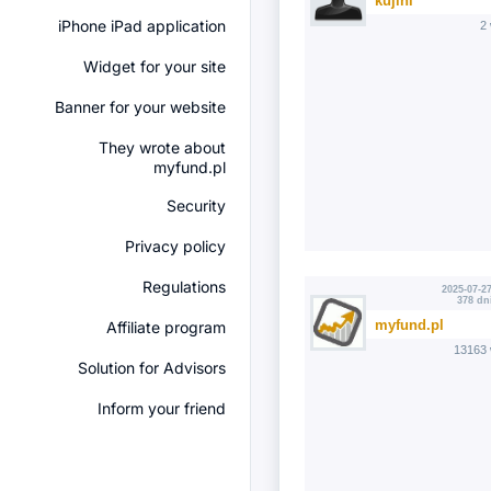
kujini
iPhone iPad application
2
Widget for your site
Banner for your website
They wrote about
myfund.pl
Security
Privacy policy
Regulations
2025-07-27
378 dn
myfund.pl
Affiliate program
13163 
Solution for Advisors
Inform your friend