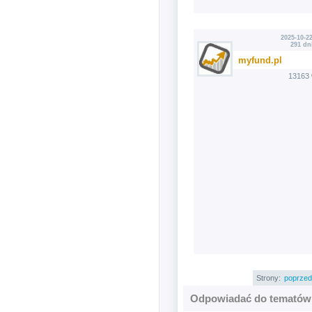
2025-10-22
291 dn
myfund.pl
13163 
Strony:
poprzed
Odpowiadać do tematów 