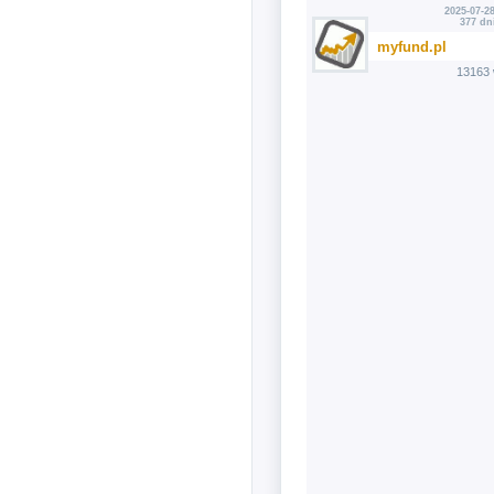
2025-07-28
377 dn
myfund.pl
13163 