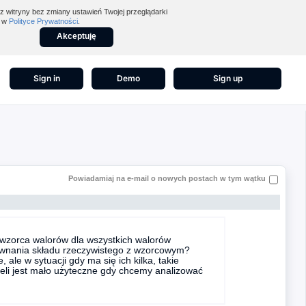
z witryny bez zmiany ustawień Twojej przeglądarki
z w
Polityce Prywatności
.
Akceptuję
Sign in
Demo
Sign up
Powiadamiaj na e-mail o nowych postach w tym wątku
a wzorca walorów dla wszystkich walorów
równania składu rzeczywistego z wzorcowym?
 ale w sytuacji gdy ma się ich kilka, takie
eli jest mało użyteczne gdy chcemy analizować