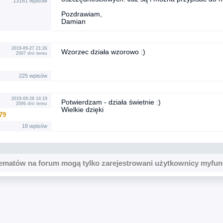
13161 wpisów
Pozdrawiam,
Damian
2019-09-27 21:26
Wzorzec działa wzorowo :)
2507 dni temu
225 wpisów
2019-09-28 14:19
Potwierdzam - działa świetnie :)
2506 dni temu
Wielkie dzięki
79
18 wpisów
ematów na forum mogą tylko zarejestrowani użytkownicy myfun