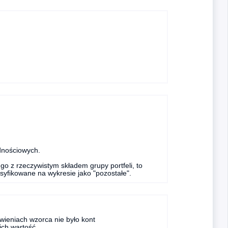
dnościowych.
o z rzeczywistym składem grupy portfeli, to
syfikowane na wykresie jako "pozostałe".
awieniach wzorca nie było kont
ich wartość.