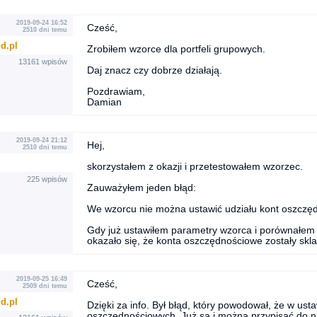
2019-09-24 16:52
Cześć,
2510 dni temu
d.pl
Zrobiłem wzorce dla portfeli grupowych.
13161 wpisów
Daj znacz czy dobrze działają.
Pozdrawiam,
Damian
2019-09-24 21:12
Hej,
2510 dni temu
skorzystałem z okazji i przetestowałem wzorzec.
225 wpisów
Zauważyłem jeden błąd:
We wzorcu nie można ustawić udziału kont oszczę
Gdy już ustawiłem parametry wzorca i porównałem g
okazało się, że konta oszczędnościowe zostały skla
2019-09-25 16:49
Cześć,
2509 dni temu
d.pl
Dzięki za info. Był błąd, który powodował, że w ust
oszczędnościowych. Już są i można przypisać do n