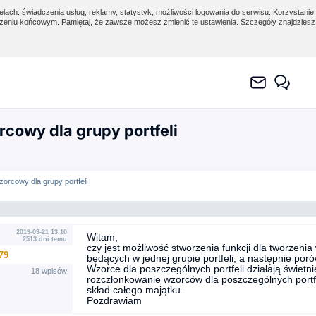
lach: świadczenia usług, reklamy, statystyk, możliwości logowania do serwisu. Korzystanie 
eniu końcowym. Pamiętaj, że zawsze możesz zmienić te ustawienia. Szczegóły znajdzies
rcowy dla grupy portfeli
wzorcowy dla grupy portfeli
2019-09-21 13:10
Witam,
2513 dni temu
czy jest możliwość stworzenia funkcji dla tworzeni
79
będących w jednej grupie portfeli, a następnie po
Wzorce dla poszczególnych portfeli działają świetnie,
18 wpisów
rozczłonkowanie wzorców dla poszczególnych portf
skład całego majątku.
Pozdrawiam