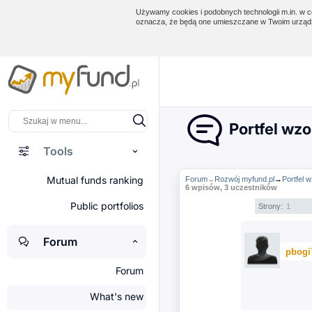
Używamy cookies i podobnych technologii m.in. w ce
oznacza, że będą one umieszczane w Twoim urządz
Portfel wzo
Tools
Mutual funds ranking
Forum
Rozwój myfund.pl
→
Portfel 
→
6 wpisów, 3 uczestników
Public portfolios
Strony:
1
Forum
pbogi
Forum
What's new