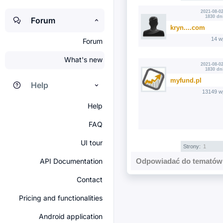
2021-08-02
1830 dn
Forum
kryn....com
14 w
Forum
What's new
2021-08-02
1830 dn
myfund.pl
Help
13149 w
Help
FAQ
UI tour
Strony:
1
API Documentation
Odpowiadać do tematów 
Contact
Pricing and functionalities
Android application