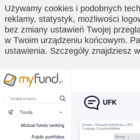
Używamy cookies i podobnych techno
reklamy, statystyk, możliwości logo
bez zmiany ustawień Twojej przegl
w Twoim urządzeniu końcowym. Pam
ustawienia. Szczegóły znajdziesz 
UFK
Tools
Mutual funds ranking
Forum
Rozwój myfund.pl
→
UFK
→
2 wpisy, 2 uczestników
Public portfolios
Strony:
1