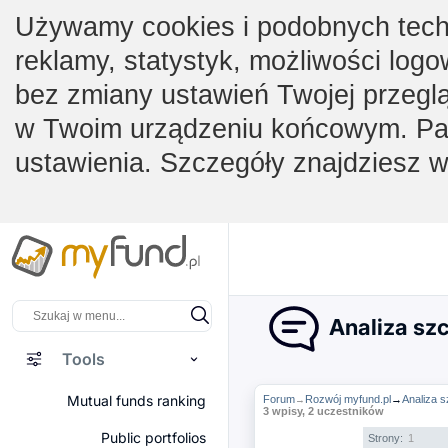
Używamy cookies i podobnych techno
reklamy, statystyk, możliwości logo
bez zmiany ustawień Twojej przegl
w Twoim urządzeniu końcowym. Pam
ustawienia. Szczegóły znajdziesz 
Analiza sz
Tools
Mutual funds ranking
Forum
Rozwój myfund.pl
→
Analiza 
→
3 wpisy, 2 uczestników
Public portfolios
Strony:
1