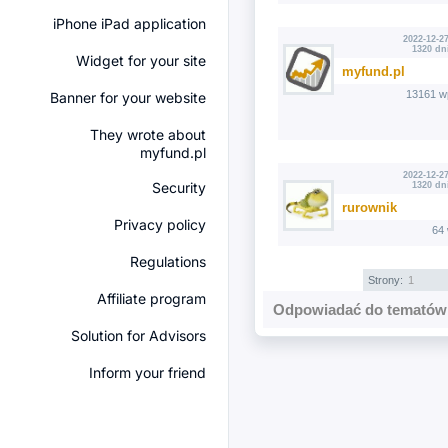
iPhone iPad application
2022-12-27
1320 dn
Widget for your site
myfund.pl
13161 w
Banner for your website
They wrote about
myfund.pl
2022-12-27
Security
1320 dn
rurownik
Privacy policy
64
Regulations
Strony:
1
Affiliate program
Odpowiadać do tematów 
Solution for Advisors
Inform your friend