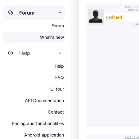
2023-10-16
1026 dn
Forum
gedbard
6 w
Forum
What's new
Help
Help
FAQ
UI tour
API Documentation
Contact
Pricing and functionalities
Android application
2023-10-16