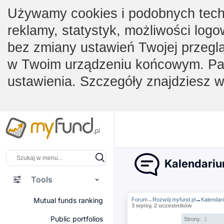
Używamy cookies i podobnych techno
reklamy, statystyk, możliwości logo
bez zmiany ustawień Twojej przegl
w Twoim urządzeniu końcowym. Pam
ustawienia. Szczegóły znajdziesz 
Kalendarium
Tools
Mutual funds ranking
Forum
Rozwój myfund.pl
→
Kalendari
→
3 wpisy, 2 uczestników
Public portfolios
Strony:
1