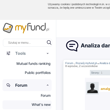
Używamy cookies i podobnych technologii m.in. w ce
oznacza, że będą one umieszczane w Twoim urządz
Analiza da
Tools
Mutual funds ranking
Forum
Rozwój myfund.pl
→
Analiza
→
8 wpisów, 2 uczestników
Public portfolios
Strony:
1
Forum
amalg
Forum
What's new