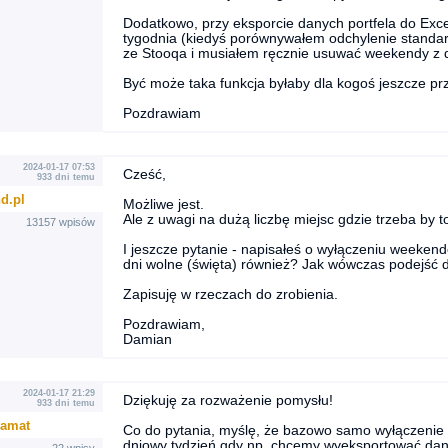
Dodatkowo, przy eksporcie danych portfela do Exc
tygodnia (kiedyś porównywałem odchylenie standar
ze Stooqa i musiałem ręcznie usuwać weekendy z d
Być może taka funkcja byłaby dla kogoś jeszcze pr
Pozdrawiam
2024-01-17 07:53
Cześć,
933 dni temu
d.pl
Możliwe jest.
Ale z uwagi na dużą liczbę miejsc gdzie trzeba by
13157 wpisów
I jeszcze pytanie - napisałeś o wyłączeniu weekend
dni wolne (święta) również? Jak wówczas podejść 
Zapisuję w rzeczach do zrobienia.
Pozdrawiam,
Damian
2024-01-17 21:29
Dziękuję za rozważenie pomysłu!
933 dni temu
amat
Co do pytania, myślę, że bazowo samo wyłączenie 
dniowy tydzień gdy np. chcemy wyeksportować dane