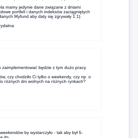
ela mamy jedynie dane związane z dniami
dowe portfeli i danych indeksów zaciągniętych
anych Myfund aby daty się zgrywały 1:1).
zydatna.
 to zaimplementować będzie z tym dużo pracy.
ów, czy chodziło Ci tylko o weekendy, czy np. o
do różnych dni wolnych na różnych rynkach?
weekendów by wystarczyło - tak aby był 5-
 itp.