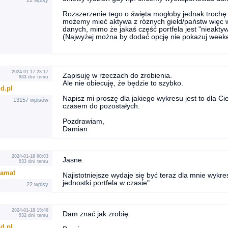
22 wpisy
Rozszerzenie tego o święta mogłoby jednak trochę
możemy mieć aktywa z różnych giełd/państw więc 
danych, mimo że jakaś część portfela jest "nieakty
(Najwyżej można by dodać opcję nie pokazuj weeke
2024-01-17 23:17
Zapisuję w rzeczach do zrobienia.
933 dni temu
Ale nie obiecuję, że będzie to szybko.
d.pl
Napisz mi proszę dla jakiego wykresu jest to dla Ci
13157 wpisów
czasem do pozostałych.
Pozdrawiam,
Damian
2024-01-18 00:03
Jasne.
933 dni temu
amat
Najistotniejsze wydaje się być teraz dla mnie wykr
jednostki portfela w czasie"
22 wpisy
2024-01-18 19:40
Dam znać jak zrobię.
932 dni temu
d.pl