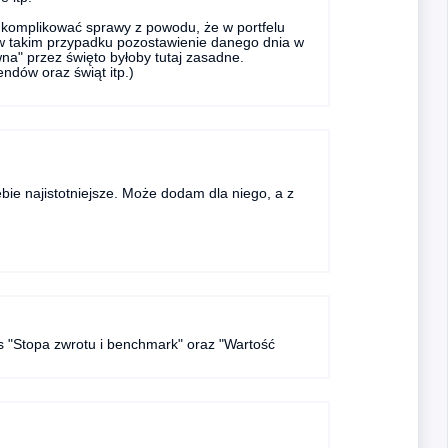
 komplikować sprawy z powodu, że w portfelu
w takim przypadku pozostawienie danego dnia w
wna" przez święto byłoby tutaj zasadne.
ndów oraz świąt itp.)
ebie najistotniejsze. Może dodam dla niego, a z
es "Stopa zwrotu i benchmark" oraz "Wartość