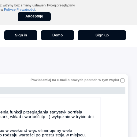
z witryny bez zmiany ustawień Twojej przeglądarki
z w
Polityce Prywatności
.
Akceptuję
Sign in
Demo
Sign up
Powiadamiaj na e-mail o nowych postach w tym wątku
nia funkcji przeglądania statystyk portfela
k, wkład i wartość itp...) wyłącznie w trybie dni
 się w weekend więc eliminujemy wiele
rodzaju wartości po prostu stoją w miejscu.