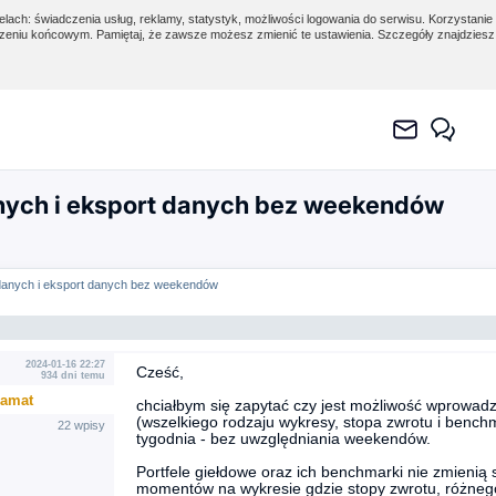
lach: świadczenia usług, reklamy, statystyk, możliwości logowania do serwisu. Korzystanie 
eniu końcowym. Pamiętaj, że zawsze możesz zmienić te ustawienia. Szczegóły znajdzies
nych i eksport danych bez weekendów
 danych i eksport danych bez weekendów
2024-01-16 22:27
Cześć,
934 dni temu
amat
chciałbym się zapytać czy jest możliwość wprowadze
(wszelkiego rodzaju wykresy, stopa zwrotu i benchmar
22 wpisy
tygodnia - bez uwzględniania weekendów.
Portfele giełdowe oraz ich benchmarki nie zmienią
momentów na wykresie gdzie stopy zwrotu, różnego 