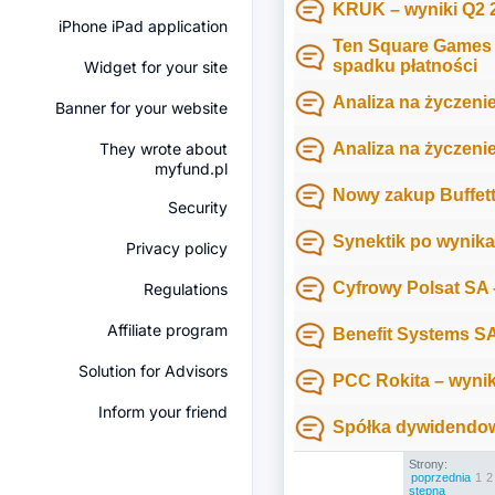
KRUK – wyniki Q2 
iPhone iPad application
Ten Square Games 
spadku płatności
Widget for your site
Analiza na życzeni
Banner for your website
They wrote about
Analiza na życzeni
myfund.pl
Nowy zakup Buffett
Security
Synektik po wynik
Privacy policy
Cyfrowy Polsat SA –
Regulations
Affiliate program
Benefit Systems SA
Solution for Advisors
PCC Rokita – wyniki
Inform your friend
Spółka dywidendow
Strony:
poprzednia
1
2
stępna