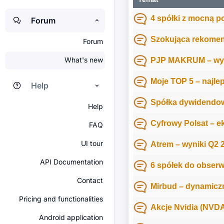
4 spółki z mocną p
Forum
Szokująca rekomend
Forum
What's new
PJP MAKRUM – wyn
Moje TOP 5 – najle
Help
Spółka dywidendow
Help
Cyfrowy Polsat – e
FAQ
UI tour
Atrem – wyniki Q2 
API Documentation
6 spółek do obserw
Contact
Mirbud – dynamiczn
Pricing and functionalities
Akcje Nvidia (NVDA
Android application