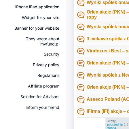
Wyniki spółek omaw
iPhone iPad application
Orlen akcje (PKN) 
ropy
Widget for your site
Wyniki spółek omaw
Banner for your website
They wrote about
3 ciekawe spółki z
myfund.pl
Vindexus i Best – 
Security
Orlen akcje (PKN) 
Privacy policy
Wyniki spółek z New
Regulations
Affiliate program
Orlen akcje (PKN) 
Solution for Advisors
Asseco Poland (ACP
Inform your friend
iFirma (IFI) akcje
Strony:
poprzednia
1
2
stępna