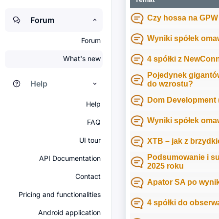
Czy hossa na GPW 
Forum
Wyniki spółek omaw
Forum
What's new
4 spółki z NewConn
Pojedynek gigantów
Help
do wzrostu?
Dom Development (
Help
Wyniki spółek omaw
FAQ
UI tour
XTB – jak z brzydki
Podsumowanie i su
API Documentation
2025 roku
Contact
Apator SA po wyni
Pricing and functionalities
4 spółki do obserwa
Android application