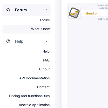
2023-04-27
1197 dn
Forum
myfund.pl
13149 w
Forum
What's new
Help
Help
FAQ
UI tour
API Documentation
Contact
Pricing and functionalities
Android application