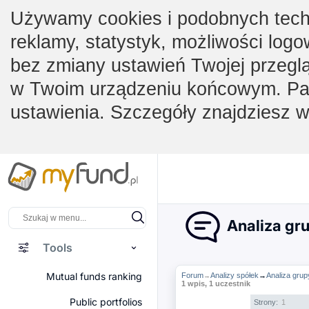
Używamy cookies i podobnych techno
reklamy, statystyk, możliwości logo
bez zmiany ustawień Twojej przegl
w Twoim urządzeniu końcowym. Pam
ustawienia. Szczegóły znajdziesz 
Analiza gr
Tools
Mutual funds ranking
Forum
Analizy spółek
→
Analiza gru
→
1 wpis, 1 uczestnik
Public portfolios
Strony:
1