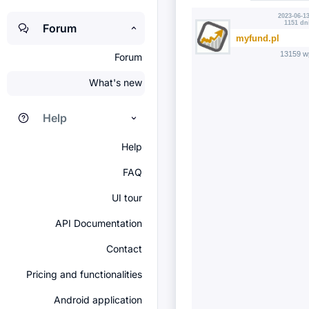
2023-06-13
1151 dn
Forum
myfund.pl
13159 w
Forum
What's new
Help
Help
FAQ
UI tour
API Documentation
Contact
Pricing and functionalities
Android application