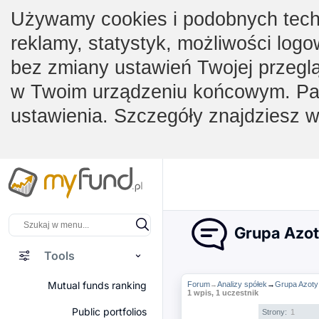
Używamy cookies i podobnych techno
reklamy, statystyk, możliwości logo
bez zmiany ustawień Twojej przegl
w Twoim urządzeniu końcowym. Pam
ustawienia. Szczegóły znajdziesz 
Grupa Azoty
Tools
Mutual funds ranking
Forum
Analizy spółek
→
Grupa Azoty 
→
1 wpis, 1 uczestnik
Public portfolios
Strony:
1