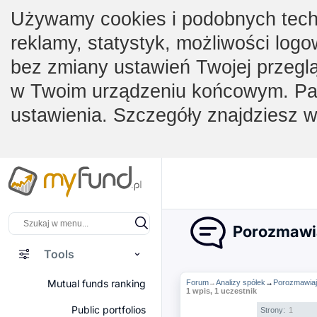
Używamy cookies i podobnych techno
reklamy, statystyk, możliwości logo
bez zmiany ustawień Twojej przegl
w Twoim urządzeniu końcowym. Pam
ustawienia. Szczegóły znajdziesz 
Porozmawia
Tools
Mutual funds ranking
Forum
Analizy spółek
→
Porozmawiaj
→
1 wpis, 1 uczestnik
Public portfolios
Strony:
1