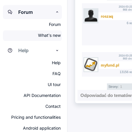
2024-03-23
866 dn
Forum
roszaq
6 w
Forum
What's new
Help
2024-03-29
860 dn
Help
myfund.pl
13156 w
FAQ
UI tour
Strony:
1
API Documentation
Odpowiadać do tematów 
Contact
Pricing and functionalities
Android application