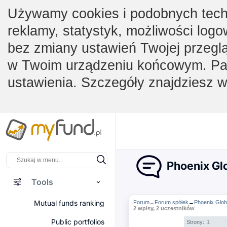
Używamy cookies i podobnych techno
reklamy, statystyk, możliwości logo
bez zmiany ustawień Twojej przegl
w Twoim urządzeniu końcowym. Pam
ustawienia. Szczegóły znajdziesz 
Phoenix Glo
Tools
Mutual funds ranking
Forum
Forum spółek
→
Phoenix Glob
→
2 wpisy, 2 uczestników
Public portfolios
Strony:
1