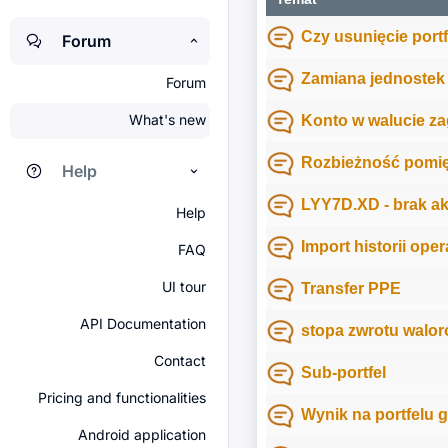
Czy usunięcie port
Forum
Zamiana jednostek 
Forum
What's new
Konto w walucie za
Rozbieżność pomięd
Help
LYY7D.XD - brak akt
Help
Import historii ope
FAQ
UI tour
Transfer PPE
API Documentation
stopa zwrotu walor
Contact
Sub-portfel
Pricing and functionalities
Wynik na portfelu
Android application