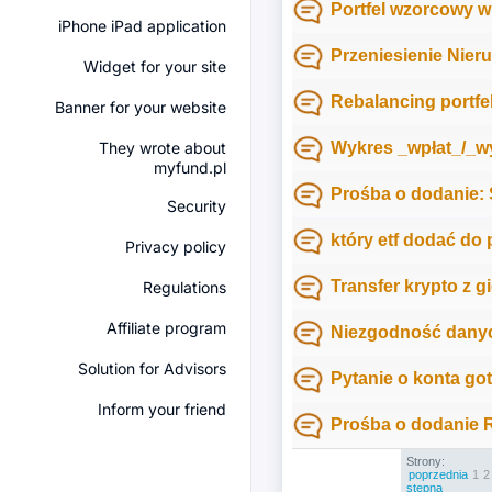
Portfel wzorcowy w
iPhone iPad application
Przeniesienie Nie
Widget for your site
Rebalancing portfe
Banner for your website
They wrote about
Wykres _wpłat_/_wy
myfund.pl
Prośba o dodanie: 
Security
który etf dodać do 
Privacy policy
Transfer krypto z g
Regulations
Affiliate program
Niezgodność danyc
Solution for Advisors
Pytanie o konta g
Inform your friend
Prośba o dodanie 
Strony:
poprzednia
1
2
stępna