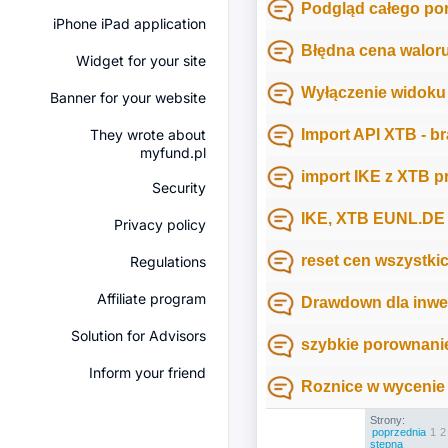
Podgląd całego port
iPhone iPad application
Błędna cena walor
Widget for your site
Wyłączenie widok
Banner for your website
They wrote about
Import API XTB - 
myfund.pl
import IKE z XTB p
Security
IKE, XTB EUNL.DE
Privacy policy
reset cen wszystki
Regulations
Affiliate program
Drawdown dla inwes
Solution for Advisors
szybkie porownanie
Inform your friend
Roznice w wycenie
Strony:
poprzednia
1
2
stępna