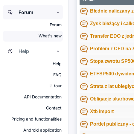
Błednie naliczany 
Forum
Zysk bieżący i całk
Forum
What's new
Transfer EDO z jed
Problem z CFD na
Help
Stopa zwrotu SP50
Help
ETFSP500 dywiden
FAQ
UI tour
Strata z lat ubiegły
API Documentation
Obligacje skarbowe
Contact
Xtb import
Pricing and functionalities
Portfel publiczny -
Android application