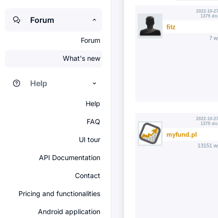
2022-10-27
1379 dn
Forum
fitz
7 w
Forum
What's new
Help
Help
2022-10-27
FAQ
1379 dn
myfund.pl
UI tour
13151 w
API Documentation
Contact
Pricing and functionalities
Android application