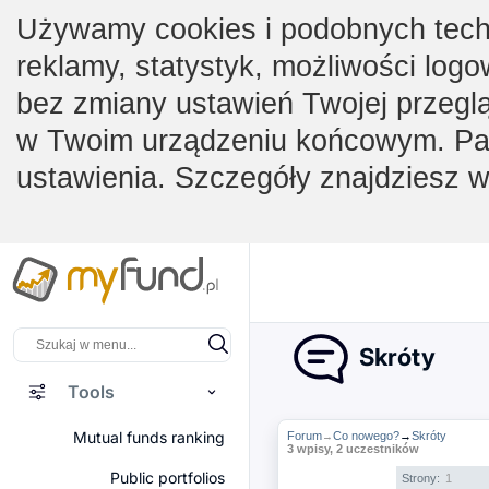
Używamy cookies i podobnych techno
reklamy, statystyk, możliwości logo
bez zmiany ustawień Twojej przegl
w Twoim urządzeniu końcowym. Pam
ustawienia. Szczegóły znajdziesz 
Skróty
Tools
Mutual funds ranking
Forum
Co nowego?
→
Skróty
→
3 wpisy, 2 uczestników
Public portfolios
Strony:
1