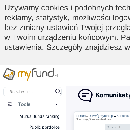
Używamy cookies i podobnych techno
reklamy, statystyk, możliwości logo
bez zmiany ustawień Twojej przegl
w Twoim urządzeniu końcowym. Pam
ustawienia. Szczegóły znajdziesz 
Komunikaty 
Tools
Mutual funds ranking
Forum
Rozwój myfund.pl
→
Komunikat
→
3 wpisy, 2 uczestników
Public portfolios
Strony:
1