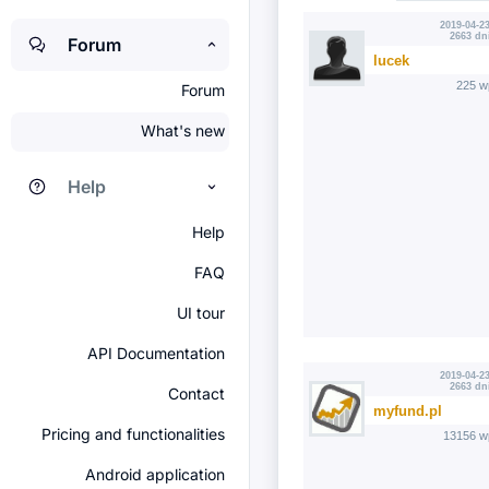
2019-04-23
2663 dn
Forum
lucek
225 w
Forum
What's new
Help
Help
FAQ
UI tour
API Documentation
2019-04-23
2663 dn
Contact
myfund.pl
Pricing and functionalities
13156 w
Android application