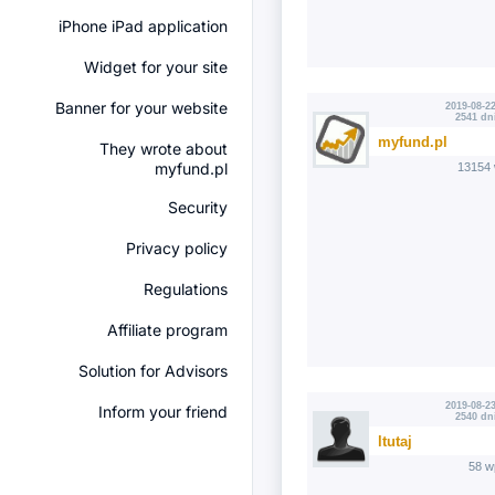
iPhone iPad application
Widget for your site
Banner for your website
2019-08-22
2541 dn
myfund.pl
They wrote about
myfund.pl
13154 
Security
Privacy policy
Regulations
Affiliate program
Solution for Advisors
2019-08-23
Inform your friend
2540 dn
ltutaj
58 w