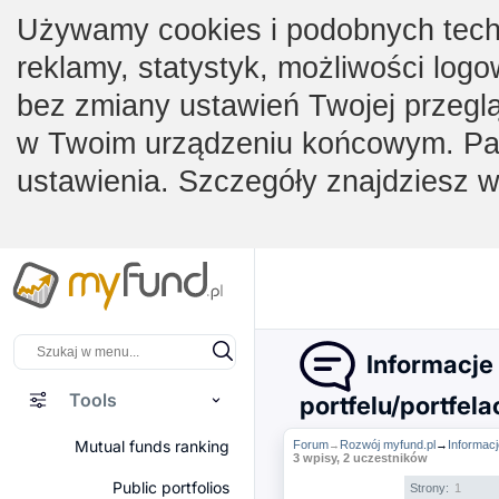
Używamy cookies i podobnych techno
reklamy, statystyk, możliwości logo
bez zmiany ustawień Twojej przegl
w Twoim urządzeniu końcowym. Pam
ustawienia. Szczegóły znajdziesz 
Informacje
Tools
portfelu/portfela
Mutual funds ranking
Forum
Rozwój myfund.pl
→
Informacj
→
3 wpisy, 2 uczestników
Public portfolios
Strony:
1