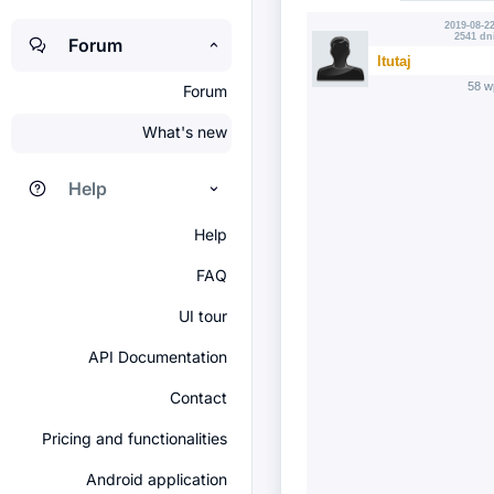
2019-08-22
2541 dn
Forum
ltutaj
58 w
Forum
What's new
Help
Help
FAQ
UI tour
API Documentation
Contact
Pricing and functionalities
Android application