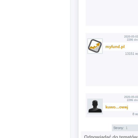
2020-05-03
2286 dn
myfund.pl
13151 w
2020-05-03
2286 dn
kuwo...owej
8 w
Strony:
1
Odpowiadać do tematów 