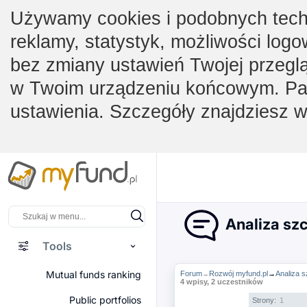
Używamy cookies i podobnych techno
reklamy, statystyk, możliwości logo
bez zmiany ustawień Twojej przegl
w Twoim urządzeniu końcowym. Pam
ustawienia. Szczegóły znajdziesz 
Analiza sz
Tools
Mutual funds ranking
Forum
Rozwój myfund.pl
→
Analiza 
→
4 wpisy, 2 uczestników
Public portfolios
Strony:
1