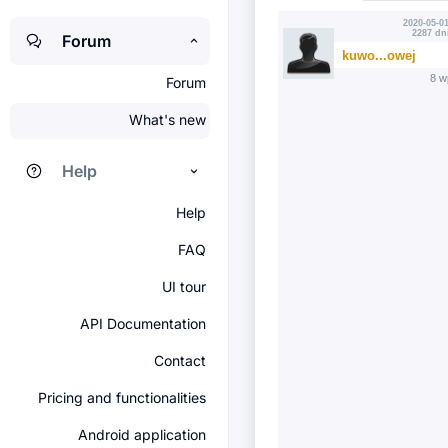
2020-05-01
2287 dn
Forum
kuwo...owej
8 w
Forum
What's new
Help
Help
FAQ
UI tour
API Documentation
Contact
Pricing and functionalities
Android application