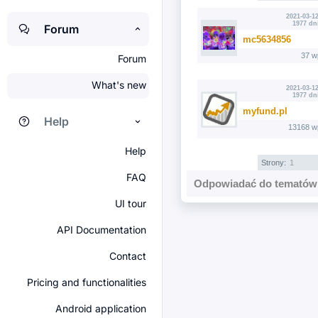
2021-03-12
1977 dn
Forum
mc5634856
37 w
Forum
What's new
2021-03-12
1977 dn
myfund.pl
Help
13168 w
Help
Strony:
1
FAQ
Odpowiadać do tematów 
UI tour
API Documentation
Contact
Pricing and functionalities
Android application