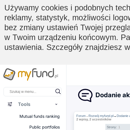
Używamy cookies i podobnych techno
reklamy, statystyk, możliwości logo
bez zmiany ustawień Twojej przegl
w Twoim urządzeniu końcowym. Pam
ustawienia. Szczegóły znajdziesz 
Dodanie ak
Tools
Mutual funds ranking
Forum
Rozwój myfund.pl
→
Dodanie 
→
2 wpisy, 2 uczestników
Public portfolios
Strony:
1